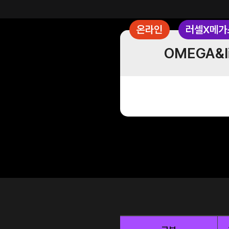
온라인
러셀X메가
OMEGA&l