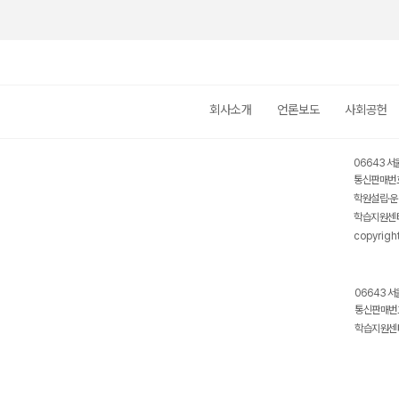
회사소개
언론보도
사회공헌
06643 서
통신판매번호
학원설립·운
학습지원센터
copyrigh
06643 서
통신판매번호
학습지원센터