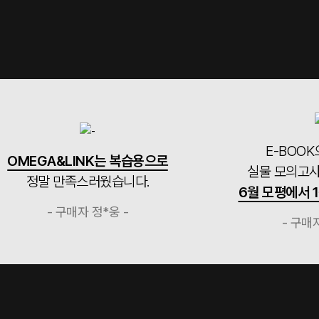
E-BOOK으로도 풀고
&LINK는 복습용으로
실물 모의고사로도 풀었더
만족스러웠습니다.
6월 모평에서 1등급 받았습
 구매자 정*웅 -
- 구매자 정*연 -