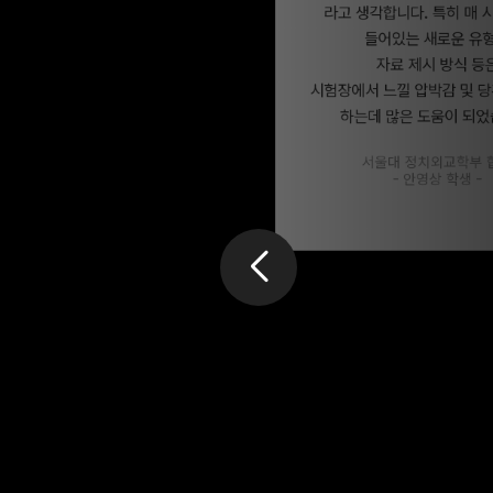
OMEGA는 제가 접할 수 있는 사설
라고 생각합니다. 특히 매
모의고사 중에 난이도는
수능과 가장
들어있는 새로운 유
유사한 모의고사
였습니다. 기본기를
요구하는 문제가 많아
수능 직전 어떤
자료 제시 방식 등
부분이 가장 부족한지 알아내는데
시험장에서 느낄 압박감 및 
큰 도움이
되었습니다.
하는데 많은 도움이 되었
연세대학교 기계공학과 합격
- 이준기 학생 -
서울대 정치외교학부 
- 안영상 학생 -