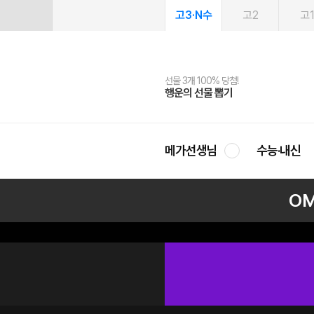
고3·N수
고2
고
선물 3개 100% 당첨!
선물 100% 증정!
여름방학 스터디 캐시백
2027 러셀 단과
스마트러닝앱
메가패스
메가패스 수강생 무료혜택!
사회공헌 캠페인
행운의 선물 뽑기
메가스터디 X 올리브
메가런 썸머스쿨
강사 공개선발
설문 EVENT
3일 무료 체험권
메가클럽 멤버십
희망이룸 메가나눔
영
메가선생님
수능·내신
O