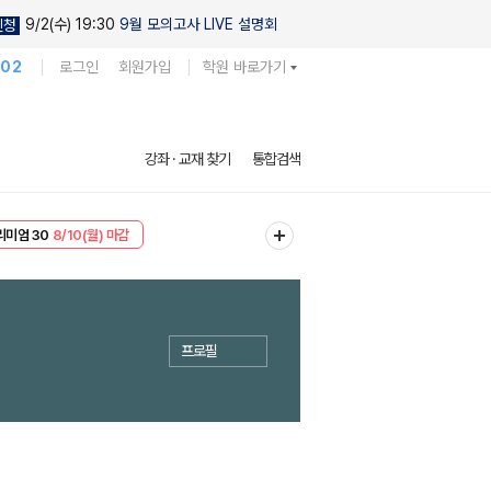
9/2(수) 19:30
9월 모의고사 LIVE 설명회
신청
102
로그인
회원가입
학원 바로가기
강좌 · 교재 찾기
통합검색
리미엄 30
8/10(월) 마감
EVENT
8/10(월) 마감
프로필