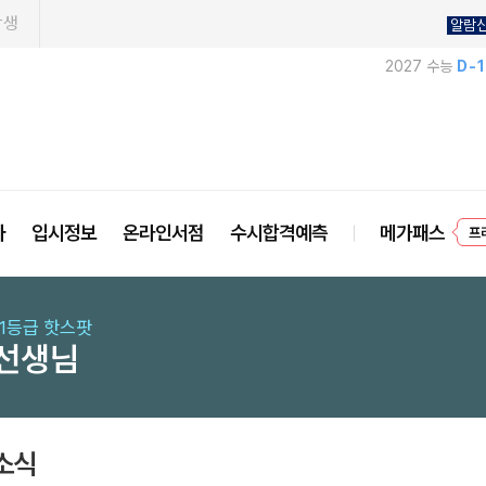
학생
알람
2027 수능
D-
프
사
입시정보
온라인서점
수시합격예측
메가패스
 1등급 핫스팟
 선생님
소식