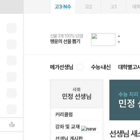
고3·N수
고2
고1
대
선물 3개 100% 당첨!
선물 100% 증정!
여름방학 스터디 캐시백
2027 러셀 단과
스마트러닝앱
메가패스
메가패스 수강생 무료혜택!
사회공헌 캠페인
행운의 선물 뽑기
메가스터디 X 올리브
메가런 썸머스쿨
강사 공개선발
설문 EVENT
3일 무료 체험권
메가클럽 멤버십
희망이룸 메가나눔
영
메가선생님
수능·내신
대학별고
사회
수능 지리
민정 선생님
민정
커리큘럼
TOP
강좌 및 교재
선생님 새
선생님 게시판