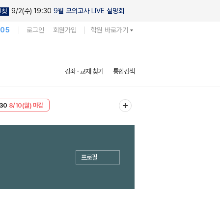
9/2(수) 19:30
9월 모의고사 LIVE 설명회
신청
105
로그인
회원가입
학원 바로가기
강좌 · 교재 찾기
통합검색
30
8/10(월) 마감
T
8/10(월) 마감
프로필