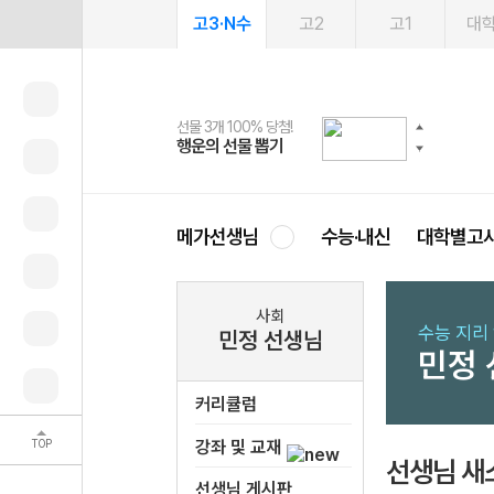
고3·N수
고2
고1
대
선물 3개 100% 당첨!
선물 100% 증정!
여름방학 스터디 캐시백
2027 러셀 단과
스마트러닝앱
메가패스
메가패스 수강생 무료혜택!
사회공헌 캠페인
행운의 선물 뽑기
메가스터디 X 올리브
메가런 썸머스쿨
강사 공개선발
설문 EVENT
3일 무료 체험권
메가클럽 멤버십
희망이룸 메가나눔
영
메가선생님
수능·내신
대학별고
사회
수능 지리
민정 선생님
민정
커리큘럼
TOP
강좌 및 교재
선생님 새
선생님 게시판