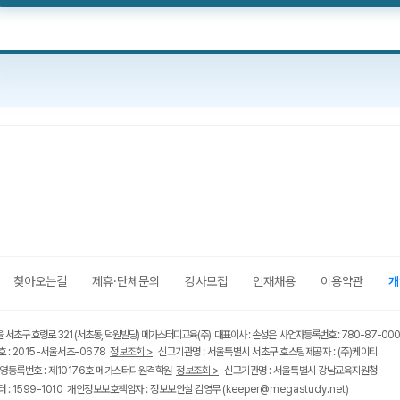
찾아오는길
제휴·단체문의
강사모집
인재채용
이용약관
개
울 서초구 효령로 321 (서초동, 덕원빌딩) 메가스터디교육(주) 대표이사 : 손성은 사업자등록번호 : 780-87-00
 : 2015-서울서초-0678
정보조회 >
신고기관명 : 서울특별시 서초구 호스팅제공자 : (주)케이티
영등록번호 : 제10176호 메가스터디원격학원
정보조회 >
신고기관명 : 서울특별시 강남교육지원청
 : 1599-1010 개인정보보호책임자 : 정보보안실 김영무
(keeper@megastudy.net)