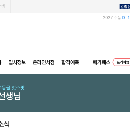
학생
알람
2027 수능
D-
프리미엄 
사
입시정보
온라인서점
합격예측
메가패스
EVEN
 1등급 핫스팟
 선생님
소식