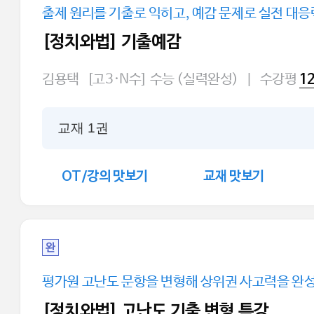
출제 원리를 기출로 익히고, 예감 문제로 실전 대
[정치와법] 기출예감
김용택
[고3·N수] 수능 (실력완성)
|
수강평
1
교재 1권
OT/강의 맛보기
교재 맛보기
완
평가원 고난도 문항을 변형해 상위권 사고력을 완
[정치와법] 고난도 기출 변형 특강