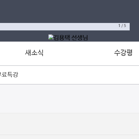
1
/
5
새소식
수강평
무료특강