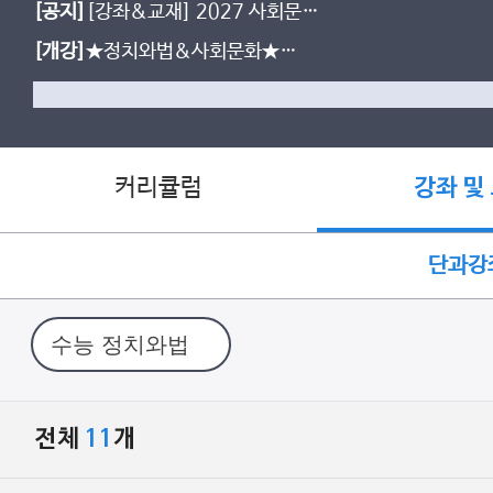
[공지]
[강좌&교재] 2027 사회문화
용사탐 도표 특강
[개강]
★정치와법&사회문화★
2027 용사탐 모주 모의고사 시즌1 개
강 완료!
커리큘럼
강좌 및
단과강
전체
11
개