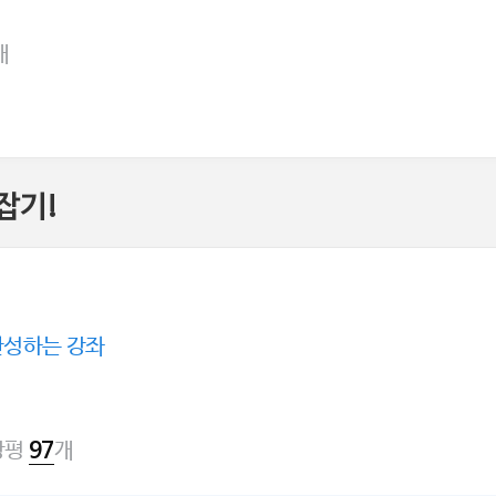
개
잡기!
완성하는 강좌
강평
개
97