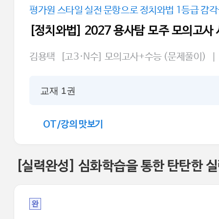
평가원 스타일 실전 문항으로 정치와법 1등급 감
[정치와법] 2027 용사탐 모주 모의고사
김용택
[고3·N수] 모의고사+수능 (문제풀이)
|
교재 1권
OT/강의 맛보기
[실력완성] 심화학습을 통한 탄탄한 
완