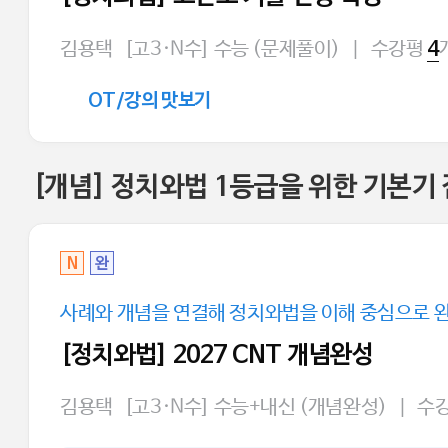
김용택
[고3·N수] 수능 (문제풀이)
|
수강평
4
OT/강의 맛보기
[개념] 정치와법 1등급을 위한 기본기 
N
완
사례와 개념을 연결해 정치와법을 이해 중심으로 
[정치와법] 2027 CNT 개념완성
김용택
[고3·N수] 수능+내신 (개념완성)
|
수