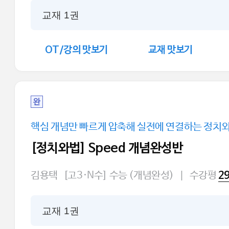
교재 1권
OT/강의 맛보기
교재 맛보기
완
핵심 개념만 빠르게 압축해 실전에 연결하는 정치와
[정치와법] Speed 개념완성반
김용택
[고3·N수] 수능 (개념완성)
|
수강평
2
교재 1권