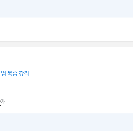
법 복습 강좌
개
9