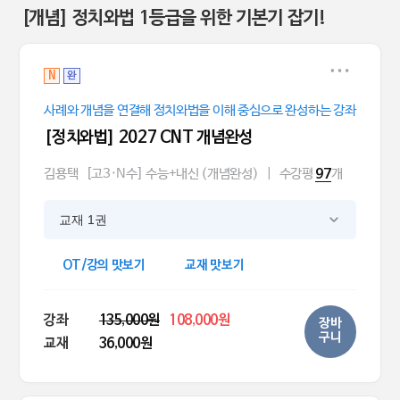
[개념] 정치와법 1등급을 위한 기본기 잡기!
N
완
사례와 개념을 연결해 정치와법을 이해 중심으로 완성하는 강좌
[정치와법] 2027 CNT 개념완성
김용택
[고3·N수] 수능+내신 (개념완성)
|
수강평
개
97
교재 1권
OT/강의 맛보기
교재 맛보기
강좌
135,000원
108,000원
장바
구니
교재
36,000원