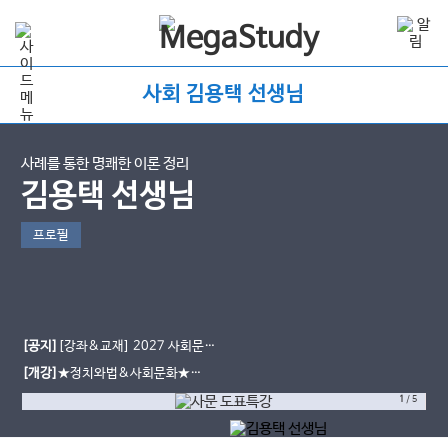
사회 김용택 선생님
사례를 통한 명쾌한 이론 정리
김용택 선생님
프로필
[공지]
[강좌&교재] 2027 사회문화
용사탐 도표 특강
[개강]
★정치와법&사회문화★
2027 용사탐 모주 모의고사 시즌1 개
1
/
5
강 완료!