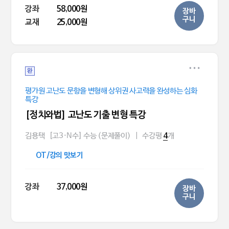
강좌
58,000원
장바
구니
교재
25,000원
완
평가원 고난도 문항을 변형해 상위권 사고력을 완성하는 심화
특강
[정치와법] 고난도 기출 변형 특강
김용택
[고3·N수] 수능 (문제풀이)
|
수강평
개
4
OT/강의 맛보기
강좌
37,000원
장바
구니