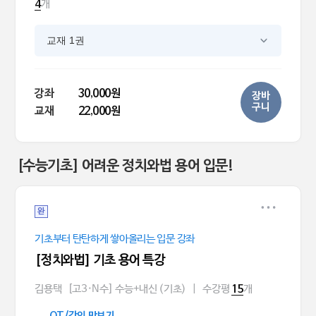
개
4
교재 1권
강좌
30,000원
장바
구니
교재
22,000원
[수능기초] 어려운 정치와법 용어 입문!
완
기초부터 탄탄하게 쌓아올리는 입문 강좌
[정치와법] 기초 용어 특강
김용택
[고3·N수] 수능+내신 (기초)
|
수강평
개
15