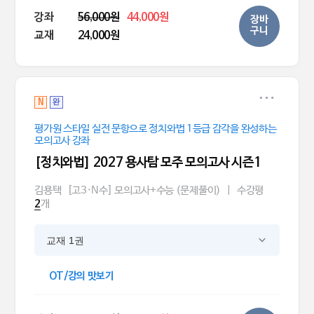
강좌
56,000원
44,000원
장바
구니
교재
24,000원
N
완
평가원 스타일 실전 문항으로 정치와법 1등급 감각을 완성하는
모의고사 강좌
[정치와법] 2027 용사탐 모주 모의고사 시즌1
김용택
[고3·N수] 모의고사+수능 (문제풀이)
|
수강평
개
2
교재 1권
OT/강의 맛보기