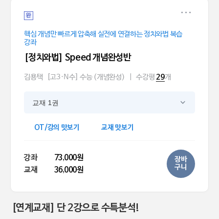
완
핵심 개념만 빠르게 압축해 실전에 연결하는 정치와법 복습
강좌
[정치와법] Speed 개념완성반
김용택
[고3·N수] 수능 (개념완성)
|
수강평
개
29
교재 1권
OT/강의 맛보기
교재 맛보기
강좌
73,000원
장바
구니
교재
36,000원
[연계교재] 단 2강으로 수특분석!