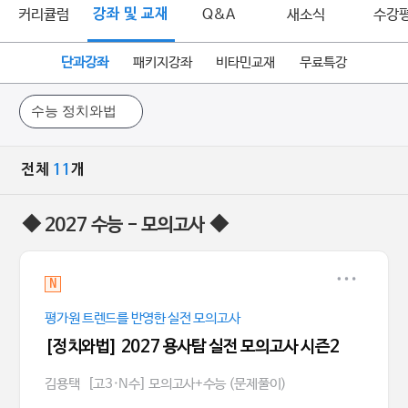
커리큘럼
강좌 및 교재
Q&A
새소식
수강
단과강좌
패키지강좌
비타민교재
무료특강
전체
11
개
◆ 2027 수능 - 모의고사 ◆
N
평가원 트렌드를 반영한 실전 모의고사
[정치와법] 2027 용사탐 실전 모의고사 시즌2
김용택
[고3·N수] 모의고사+수능 (문제풀이)