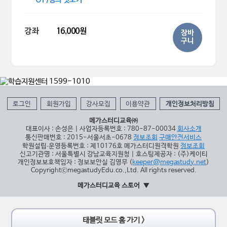
OT/강의 맛보기
강좌
16,000원
장바
구니
로그인
회원가입
강사모집
이용약관
개인정보처리방침
메가스터디교육㈜
대표이사 : 손성은 | 사업자등록번호 : 780-87-00034
회사소개
통신판매번호 : 2015-서울서초-0678
정보조회
구매안전서비스
학원설립∙운영등록번호 : 제10176호 메가스터디원격학원
정보조회
신고기관명 : 서울특별시 강남교육지원청 | 호스팅제공자 : (주)케이티
개인정보보호책임자 : 정보보안실 김영무 (
keeper@megastudy.net
)
CopyrightⓒmegastudyEdu.co.,Ltd. All rights reserved.
메가스터디교육 스토어
태블릿 모드 홈 가기 >