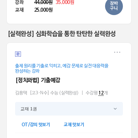
강좌
44,000원
35,000원
장바
구니
교재
25,000원
[실력완성] 심화학습을 통한 탄탄한 실력완성
완
출제 원리를 기출로 익히고, 예감 문제로 실전 대응력을
완성하는 강좌
[정치와법] 기출예감
김용택
[고3·N수] 수능 (실력완성)
|
수강평
개
12
교재 1권
OT/강의 맛보기
교재 맛보기