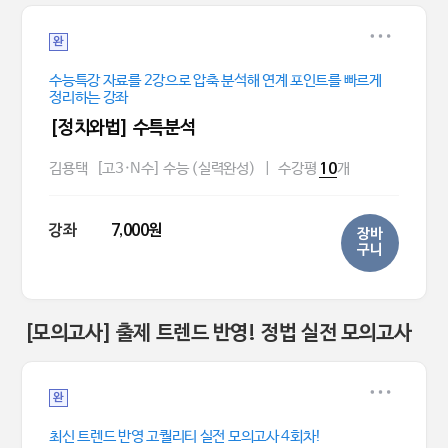
완
수능특강 자료를 2강으로 압축 분석해 연계 포인트를 빠르게
정리하는 강좌
[정치와법] 수특분석
김용택
[고3·N수] 수능 (실력완성)
|
수강평
개
10
강좌
7,000원
장바
구니
[모의고사] 출제 트렌드 반영! 정법 실전 모의고사
완
최신 트렌드 반영 고퀄리티 실전 모의고사 4회차!