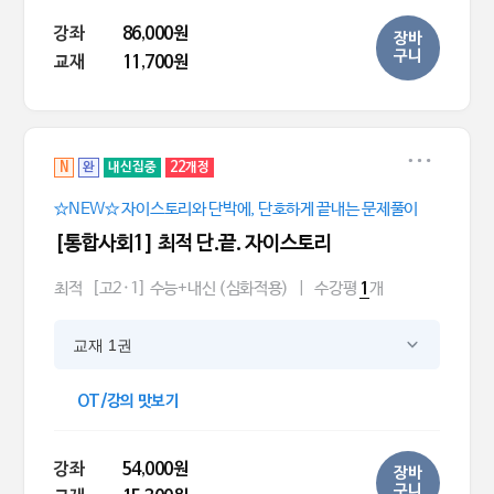
강좌
86,000원
장바
구니
교재
11,700원
N
완
내신집중
22개정
☆NEW☆ 자이스토리와 단박에, 단호하게 끝내는 문제풀이
[통합사회1] 최적 단.끝. 자이스토리
최적
[고2·1] 수능+내신 (심화적용)
|
수강평
개
1
교재 1권
OT/강의 맛보기
강좌
54,000원
장바
구니