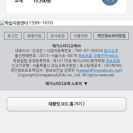
교재
15,300원
로그인
회원가입
강사모집
이용약관
개인정보처리방침
메가스터디교육㈜
대표이사 : 손성은 | 사업자등록번호 : 780-87-00034
회사소개
통신판매번호 : 2015-서울서초-0678
정보조회
구매안전서비스
학원설립∙운영등록번호 : 제10176호 메가스터디원격학원
정보조회
신고기관명 : 서울특별시 강남교육지원청 | 호스팅제공자 : (주)케이티
개인정보보호책임자 : 정보보안실 김영무 (
keeper@megastudy.net
)
CopyrightⓒmegastudyEdu.co.,Ltd. All rights reserved.
메가스터디교육 스토어
태블릿 모드 홈 가기 >