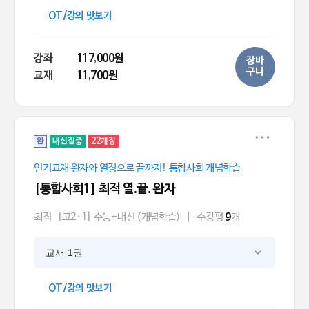
OT/강의 맛보기
강좌
117,000원
장바
구니
교재
11,700원
완
내신집중
22개정
인기교재 완자와 열정으로 끝까지! 통합사회 개념학습
[통합사회1] 최적 열.끝. 완자
최적
[고2·1] 수능+내신 (개념학습)
|
수강평
개
9
교재 1권
OT/강의 맛보기