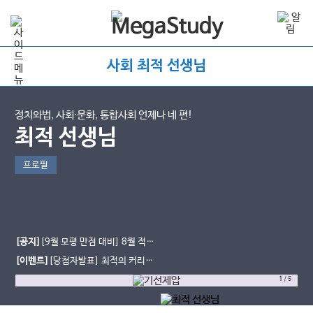
사회 최적 선생님
정치와법, 사회∙문화, 통합사회 언제나 네 편!
최적 선생님
프로필
[공지]
[9월 모평 만점 대비] 8월 적자
생존 모의고사 일정 및 신청 방법(대치
[이벤트]
[당첨자발표] 최적의 커리큘
MEXX)
럼 이벤트
1
/
5