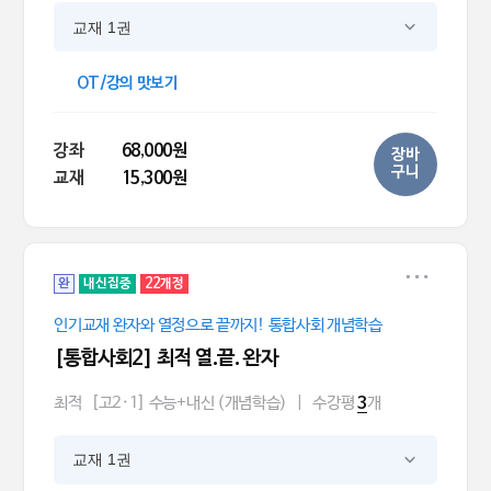
교재 1권
OT/강의 맛보기
강좌
68,000원
장바
구니
교재
15,300원
완
내신집중
22개정
인기교재 완자와 열정으로 끝까지! 통합사회 개념학습
[통합사회2] 최적 열.끝. 완자
최적
[고2·1] 수능+내신 (개념학습)
|
수강평
개
3
교재 1권