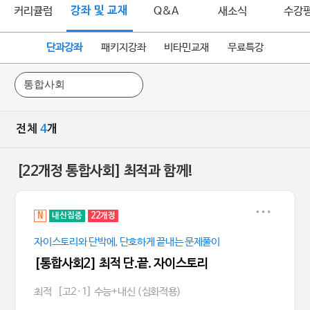
커리큘럼
강좌 및 교재
Q&A
새소식
수강
단과강좌
패키지강좌
비타민교재
무료특강
전체
4
개
[22개정 통합사회] 최적과 함께!
N
내신집중
22개정
자이스토리와 단박에, 단호하게 끝내는 문제풀이
[통합사회2] 최적 단.끝. 자이스토리
최적
[고2·1] 수능+내신 (심화적용)