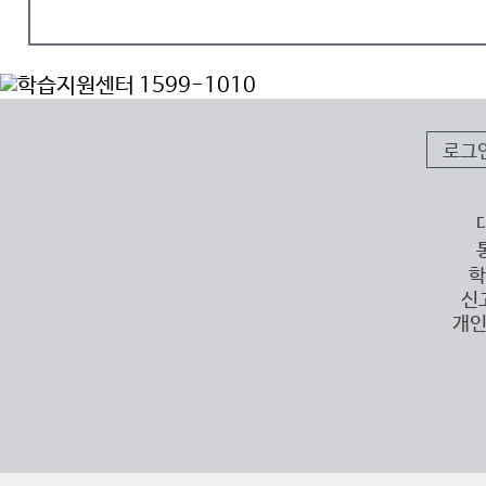
로그
학
신
개인