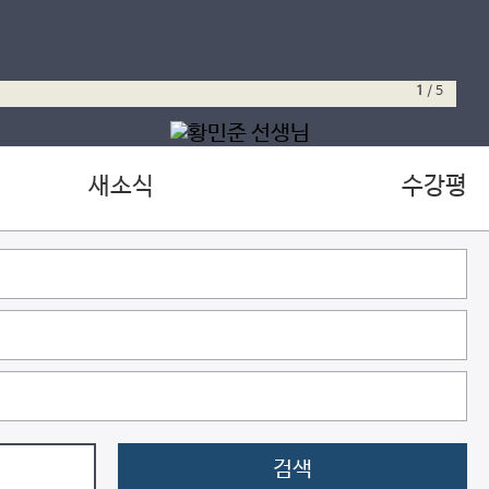
1
/
5
새소식
수강평
검색