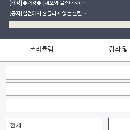
[개강]
◆개강◆ [세포와 물질대사(비
상 교과서)] 모.자.설. - 모든 걸 자세
[공지]
실전에서 흔들리지 않는 훈련
히 설명할게 (진로선택)
[황민준 실전 모의고사 시즌1~3]
커리큘럼
강좌 및