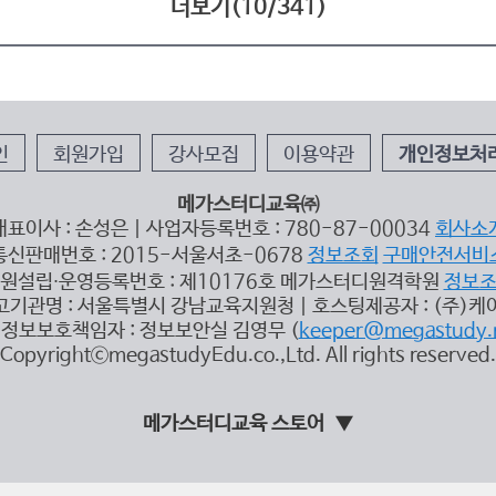
더보기(
10
/
341
)
인
회원가입
강사모집
이용약관
개인정보처
메가스터디교육㈜
대표이사 : 손성은 | 사업자등록번호 : 780-87-00034
회사소
통신판매번호 : 2015-서울서초-0678
정보조회
구매안전서비
원설립∙운영등록번호 : 제10176호 메가스터디원격학원
정보
고기관명 : 서울특별시 강남교육지원청 | 호스팅제공자 : (주)케
정보보호책임자 : 정보보안실 김영무 (
keeper@megastudy.
CopyrightⓒmegastudyEdu.co.,Ltd. All rights reserved.
메가스터디교육 스토어