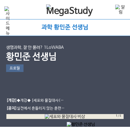
과학 황민준 선생님
생명과학, 잘 안 풀려? 1LoWABA
황민준 선생님
프로필
[개강]
◆개강◆ [세포와 물질대사(비
상 교과서)] 모.자.설. - 모든 걸 자세
[공지]
실전에서 흔들리지 않는 훈련
히 설명할게 (진로선택)
[황민준 실전 모의고사 시즌1~3]
1
/
5