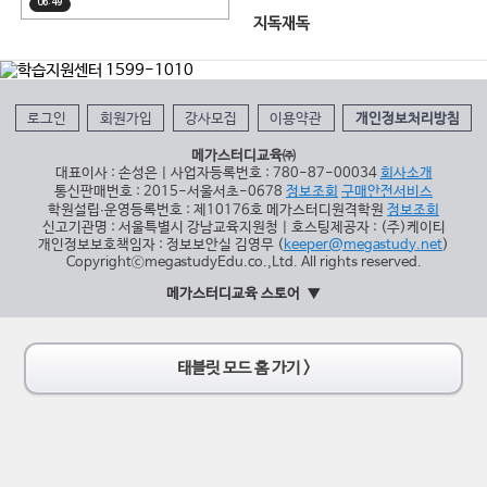
06:49
지독재독
로그인
회원가입
강사모집
이용약관
개인정보처리방침
메가스터디교육㈜
대표이사 : 손성은 | 사업자등록번호 : 780-87-00034
회사소개
통신판매번호 : 2015-서울서초-0678
정보조회
구매안전서비스
학원설립∙운영등록번호 : 제10176호 메가스터디원격학원
정보조회
신고기관명 : 서울특별시 강남교육지원청 | 호스팅제공자 : (주)케이티
개인정보보호책임자 : 정보보안실 김영무 (
keeper@megastudy.net
)
CopyrightⓒmegastudyEdu.co.,Ltd. All rights reserved.
메가스터디교육 스토어
태블릿 모드 홈 가기 >