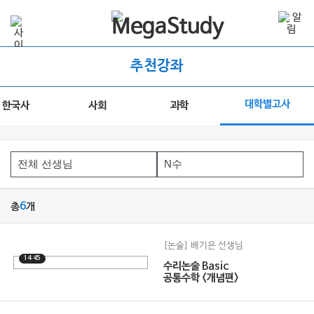
추천강좌
대학별고사
한국사
사회
과학
총
6
개
[논술] 배기은 선생님
14:45
수리논술 Basic
공통수학 <개념편>