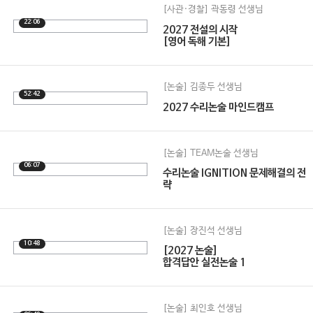
[사관·경찰] 곽동령 선생님
22:06
2027 전설의 시작
[영어 독해 기본]
[논술] 김종두 선생님
52:42
2027 수리논술 마인드캠프
[논술] TEAM논술 선생님
06:07
수리논술 IGNITION 문제해결의 전
략
[논술] 장진석 선생님
10:48
[2027 논술]
합격답안 실전논술 1
[논술] 최인호 선생님