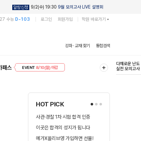
9/2(수) 19:30
9월 모의고사 LIVE 설명회
알람신청
027 수능
D-103
로그인
회원가입
학원 바로가기
현우진의
강좌 · 교재 찾기
통합검색
킬링캠프 시즌
프리미엄 30
8/10(월) 마감
다채로운 난도
가패스
EVENT
8/10(월) 마감
실전 모의고사
HOT PICK
사관·경찰 1차 시험 합격 인증
수시 합격예측 
이곳은 합격의 성지가 됩니다
국어 다상다독 
메가X올리브영 가입하면 선물!
장학금 총 9천! 