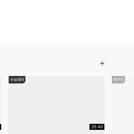
감성충전
쌤추천
12:50