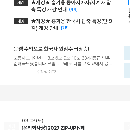
★개강★ 흥겨웅 동아시아사/세계사 압
개강
축 특강 개강 안내
(44)
★개강★ 흥겨웅 한국사 압축 특강(단 9
개강
강) 개강 안내
(78)
웅쌤 수업으로 한국사 원점수 급상승!
고등학교 1학년 때 3모 6모 9모 10모 3344등급 받은
준매국노였습니다 크흠... 그래도 나름..? 학교에서 공
부도 좀 하는 편이기도 하고...(1학년때는....) 모고에서
수강생 이*기
한국사 빼고 국수영사과에서 전부 1을 받았었기 때문에
08.18(화)
담임쌤께서 한국사 딱 한번만 정리해 보는게 어떻겠냐
고 말씀 주셨었는데요... 메가패스가 있다보니까 메가스
[정치와법] 2027 적자생존 모의고사 시즌2
터디에서 한국사 강의를 찾아보다가 무엇보다 한국사
[15개정] 일반사회
최적
선생님
는 "재미있고" "크게 부담스럽지 않게" 공부하고 싶다
08.08(토)
는 생각이 있었습니다. 그러다가 예전에 캐스트에서 왕
[행성우주과학] 미래엔 교과서 파헤치기
왕 만나뵀던 웅쌤 강의를 듣게 되었습니당. 물론 강의를
허투루 듣진 않았고, 노트필기 꼼꼼히 하면서 `기왕 한
행성우주과학
오준석
선생님
번 공부하는거 제대로 공부해보자` 마인드로 열심히 수
08.08(토)
강했슴니다. 그거 2주정도 빠르고 꼼꼼하게 공부하고,
개강
[윤리와사상] 2027 ZIP-UP N제
2학년이 되어서 3모, 6모, 9모, 10모 보기 전에 미리