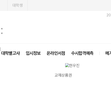
1
대학생
2
닫기
대학별고사
입시정보
온라인서점
수시합격예측
메