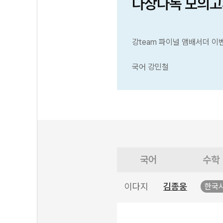
다상다독 모의고
강team 파이널 앰배서더 이
국어 강민철
국어
수학
이다지
김종웅
한국