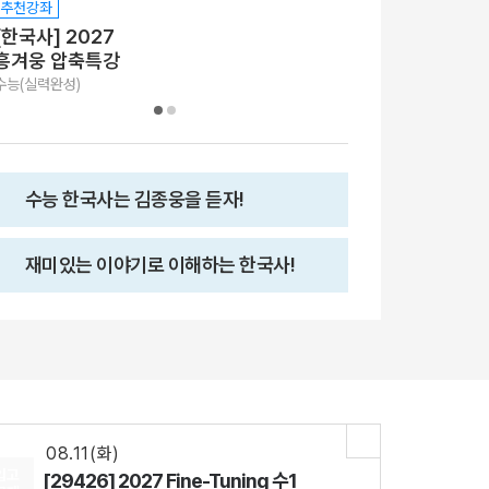
추천강좌
추천강좌
[한국사] 2027
[한국사] 2027
흥겨웅 압축특강
반가웅 개념완
수능(실력완성)
수능+내신(개념완성)
수능 한국사는 김종웅을 듣자!
재미있는 이야기로 이해하는 한국사!
08.18(화)
[29542] 2027 김기현 컬렉션 - 실전 모의고사 <시즌1>
수학
김기현
선생님
08.11(화)
[29427] 2027 Fine-Tuning 수2
수학
강영찬
선생님
08.11(화)
입고
[29426] 2027 Fine-Tuning 수1