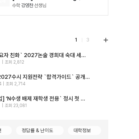
교재
수학
강영찬
선생님
08.11(화)
[28337] AddON 확률과 통계
수학
강영찬
선생님
08.12(수)
1
3
[29860] 강민철의 기본2 문학 (2권 SET)
국어
강민철
선생님
‘최고의 수요자 친화` 2027논술 경희대 숙대 세종대 성신여대 광운대 5개교.. 모의논술/채점/해설영상/가이드북 4종 제공
08.18(화)
지원
전략
 | 조회 2,812
[29542] 2027 김기현 컬렉션 - 실전 모의고사 <시즌1>
2026-
알림
수학
김기현
선생님
가톨릭대 2027수시 지원전략 `합격가이드` 공개.. `입결부터 면접문항 합격사례까지 총망라`
08.11(화)
지원
전략
 | 조회 2,714
[29427] 2027 Fine-Tuning 수2
2026-
강의
수학
강영찬
선생님
[2028대입] ‘N수생 배제 재학생 전용` 정시 첫 등장.. 고대489명 서강대90명
지원
전략
 | 조회 23,081
2026-
컷
정답률 & 난이도
대학정보