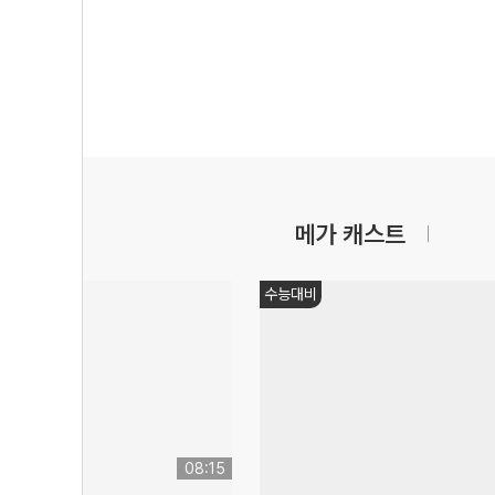
메가 캐스트
쌤추천
26:49