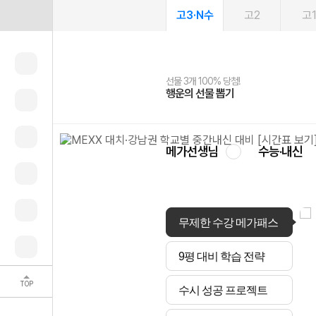
고3·N수
고2
고
선물 3개 100% 당첨!
선물 100% 증정!
여름방학 스터디 캐시백
2027 러셀 단과
스마트러닝앱
메가패스
메가패스 수강생 무료혜택!
사회공헌 캠페인
행운의 선물 뽑기
메가스터디 X 올리브
메가런 썸머스쿨
강사 공개선발
설문 EVENT
3일 무료 체험권
메가클럽 멤버십
희망이룸 메가나눔
영
메가선생님
수능·내신
무제한 수강 메가패스
9평 대비 학습 전략
TOP
수시 성공 프로젝트