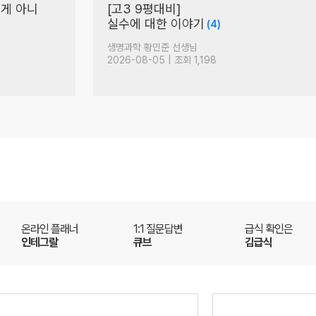
2년 연속 9평 이슈 문항은?
(+이해와 용서)
(65)
수학 오르새 선생님
2026-08-07 | 조회 3,390
온라인 플래너
1:1 질문답변
급식 확인은
인테그랄
큐브
김급식