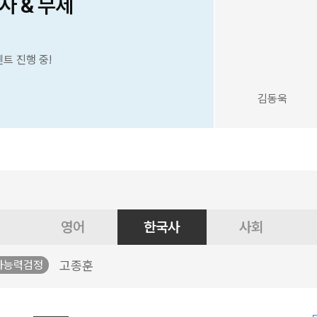
사 & 무제
벤트 진행 중!
김동욱
영어
한국사
사회
고종훈
사능력검정