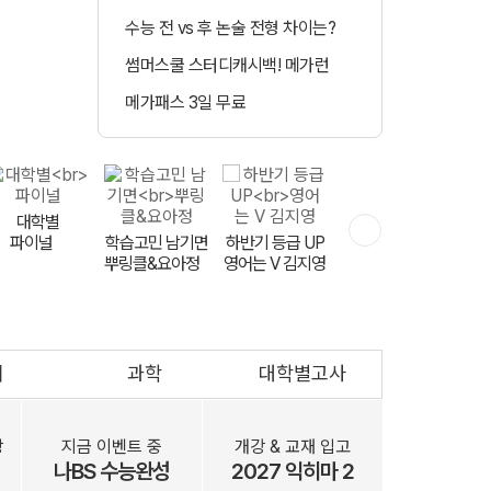
수능 전 vs 후 논술 전형 차이는?
정시 합격예측 
썸머스쿨 스터디캐시백! 메가런
매일 수강 미션 도
메가패스 3일 무료
메가클럽 멤버십 
대학별
파이널
학습고민 남기면
하반기 등급 UP
실전 모고 훈련
뿌링클&요아정
FINAL 천우신조
영어는 V 김지영
회
과학
대학별고사
문항 출제자
공개 모집
장
지금 이벤트 중
개강 & 교재 입고
나BS 수능완성
2027 익히마 2