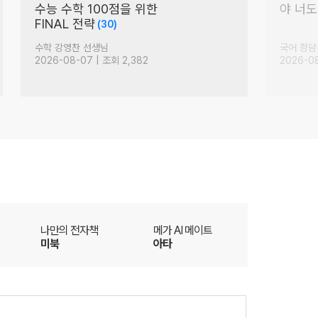
지금부터 저는
수능 독
주7입니다.
매 단락
(52)
영어 김선덕 선생님
국어 최인
2026-08-05 | 조회 3,396
2026-08
더
나만의 전자책
메가 AI 메이트
미북
아타