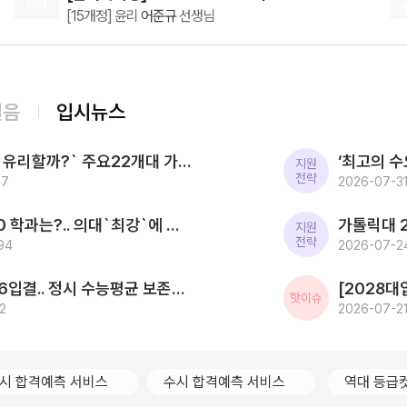
강좌
[15개정] 윤리
어준규
선생님
단권화해서 노트필기 해둔 거 아침에 30분 보고, 한국
사 시험 전에 12분 보고 했더니 한국사 점수가 절대 45
08.08(토)
점 이하로 떨어지지는 않더군요.. 웅쌤 덕분에 어느정도
[생활과윤리] 2027 FINAL FIVE ZONE 모의고사 (시즌1)
수능 한국사에 대한 축을 잡은
[15개정] 윤리
어준규
선생님
08.10(월)
걸음
입시뉴스
[인문학과 윤리] 캔버스 교과서 리베르스쿨
인문학과 윤리
윤재준
선생님
[2027대입] `사탐런 유리할까?` 주요22개대 가운데 수시 `사탐런 불가` 서울대 등 6개교 `수능최저 과탐지정`
08.10(월)
지원
전략
37
[영어ll 비상] BE:Essential 교과서 1등급
2026-07-31
영어
이혜승
선생님
2026 SKY 입결 톱10 학과는?.. 의대`최강`에 첨단학과/무전공/경제 약진 ‘다변화 흐름`
08.10(월)
지원
전략
94
[공통영어2 YBM(김)] 점수가 되는 영어 감각 교과서
2026-07-24
영어
김엄지
선생님
한국전통문화대 2026입결.. 정시 수능평균 보존과학 1.5등급 `최고` 국가유산관리 전통건축/무형유산 톱3
08.10(월)
핫이슈
2
[영어 독해와 작문 YBM] BE:Essential 교과서 1등급
2026-07-21
영어
이혜승
선생님
08.10(월)
[영어 독해와 작문 능률] BE:Essential 교과서 1등급
시 합격예측 서비스
수시 합격예측 서비스
역대 등급
영어
이혜승
선생님