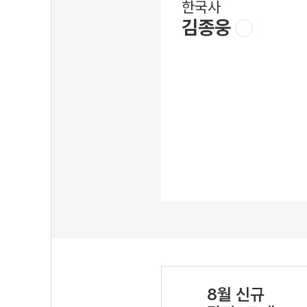
한국사
김종웅
8월 신규