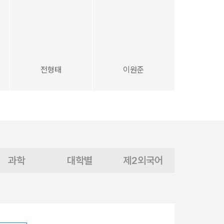
전형태
이원준
과학
대학별
제2외국어