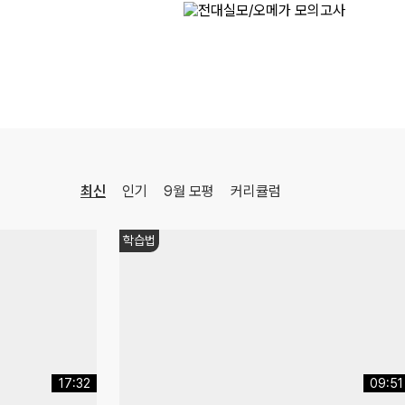
ONSET 모의고사 - 시즌1
수학
강영찬
선생님
08.17(월)
[22개정] [확률과 통계] 김기현의 수능 KICK-OFF
수학
김기현
선생님
08.18(화)
[사회문화] 2027 적자생존 모의고사 시즌2
[15개정] 일반사회
최적
선생님
08.18(화)
최신
인기
9월 모평
커리큘럼
[정치와법] 2027 적자생존 모의고사 시즌2
[15개정] 일반사회
최적
선생님
08.08(토)
쌤추천
[행성우주과학] 미래엔 교과서 파헤치기
행성우주과학
오준석
선생님
16:14
21:09