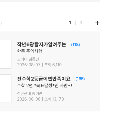
1
3
작년6광탈자가알려주는
(118)
학종 주의사항
고려대 김동건
2026-08-07 | 조회 6,119
전수학2등급이면만족이요
(165)
수학 2면 *목표달성*인 사람~!
성균관대 황예린
2026-08-06 | 조회 13,170