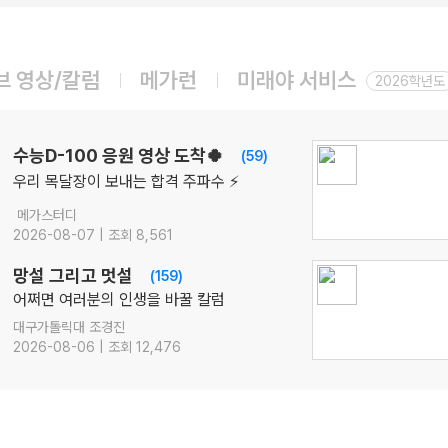
08.10(월)
[윤리와 사상] 캔버스 완자
윤리와 사상
윤재준
선생님
브 영상/칼럼
메가런
미래야 서비스
08.10(월)
2026학년도
[공통영어2 미래엔] 점수가 되는 영어 감각 교과서
영어
김엄지
선생님
08.10(월)
수능D-100 응원 영상 도착🍀
(59)
[공통영어2 비상] 점수가 되는 영어 감각 교과서
우리 목달장이 보내는 합격 주파수 ⚡
영어
김엄지
선생님
메가스터디
08.12(수)
2026-08-07 | 조회 8,561
2027 박석준의 EBS! [문학 압축]
국어
박석준
선생님
망설 그리고 멋설
(159)
08.12(수)
어쩌면 여러분의 인생을 바꿀 칼럼
2027 김기현의 COLLECTION 모의고사 시즌1
대구가톨릭대 조경진
수학
김기현
선생님
2026-08-06 | 조회 12,476
08.14(금)
[22개정] 강민철의 기본2 [문학]
국어
강민철
선생님
08.14(금)