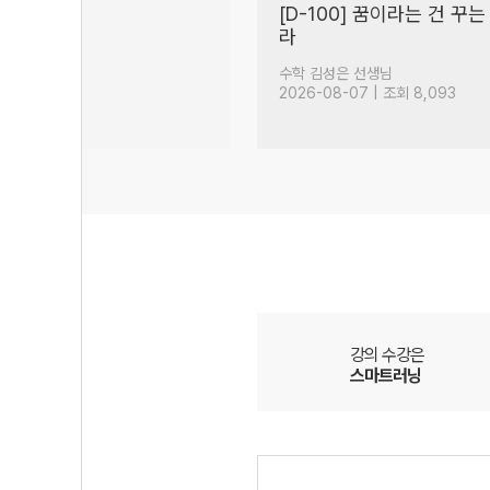
00점을 위한
야 너도 할 수 있어
(54)
(30)
생님
국어 정담온 선생님
| 조회 2,382
2026-08-07 | 조회 5,327
강의 수강은
스마트러닝