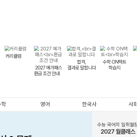
2027 메가패스
뉴스타트
교재상품권
메가PT
메가스터디
커리큘럼
합격,
수학 ON택트
2027 메가패스
결과로 말합니다
학습지
환급 조건 안내
meBOOK
제안하기
수학
영어
한국사
사
의대
메가클럽
프리미엄관
멤버십
수능 국어의 일취월
2027 월클래스