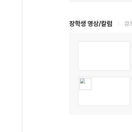
장학생 영상/칼럼
큐