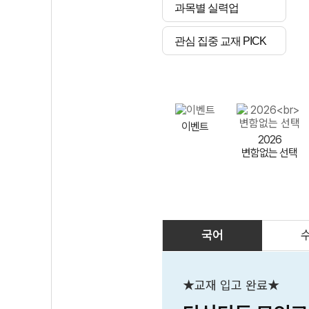
과목별 실력업
관심 집중 교재 PICK
이벤트
2026
변함없는 선택
국어
AI
스마트 매쓰
인테그랄/
큐브/김급식
★교재 입고 완료★