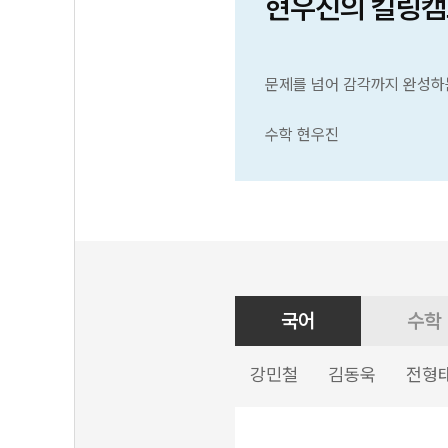
현우진의 킬링캠
문제를 넘어 감각까지 완성하
수학 현우진
국어
수학
강민철
김동욱
전형