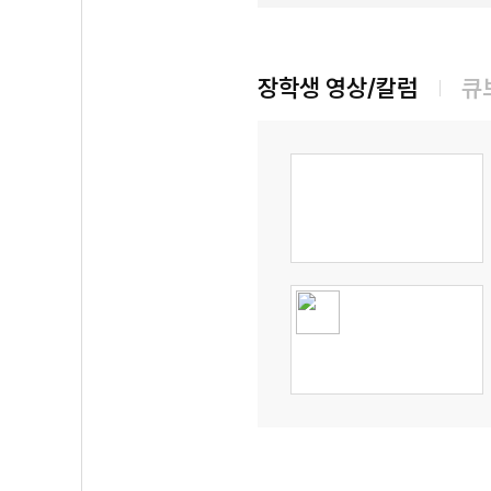
장학생 영상/칼럼
큐