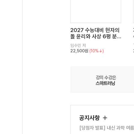
2027 수능대비 현자의
돌 윤리와 사상 6평 분
석서&EBS 수능완성 연
임수민
저
계 N제
22,500원
(10%↓)
강의 수강은
스마트러닝
공지사항
[당첨자 발표] 내신 과학 여