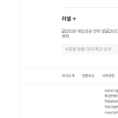
러셀
수준별 맞춤! 정규·특강 단과
회사소개
언론보도
사회공헌
06643 서
통신판매번호
학원설립·운
학습지원센터
copyrigh