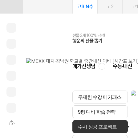
고3·N수
고2
고
선물 3개 100% 당첨!
선물 100% 증정!
여름방학 스터디 캐시백
2027 러셀 단과
스마트러닝앱
메가패스
메가패스 수강생 무료혜택!
사회공헌 캠페인
행운의 선물 뽑기
메가스터디 X 올리브
메가런 썸머스쿨
강사 공개선발
설문 EVENT
3일 무료 체험권
메가클럽 멤버십
희망이룸 메가나눔
영
메가선생님
수능·내신
무제한 수강 메가패스
9평 대비 학습 전략
TOP
수시 성공 프로젝트