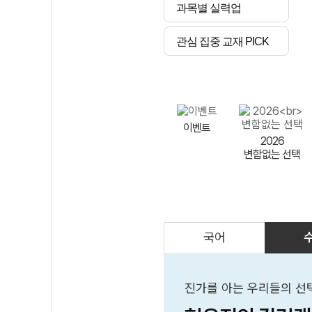
과목별 실력업
관심 집중 교재 PICK
이벤트
2026
변함없는 선택
국어
AI
스마트 매쓰
인테그랄/
큐브/김급식
진가를 아는 우리들의 선