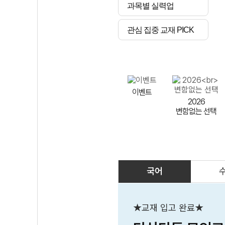
과목별 실력업
관심 집중 교재 PICK
이벤트
2026
변함없는 선택
국어
AI
스마트 매쓰
인테그랄/
큐브/김급식
★교재 입고 완료★