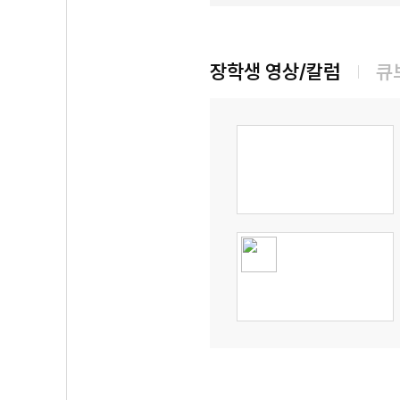
장학생 영상/칼럼
큐