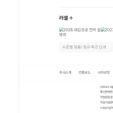
러셀
수준별 맞춤! 정규·특강 단과
회사소개
언론보도
사회공헌
06643 서
통신판매번호
학원설립·운
학습지원센터
copyrigh