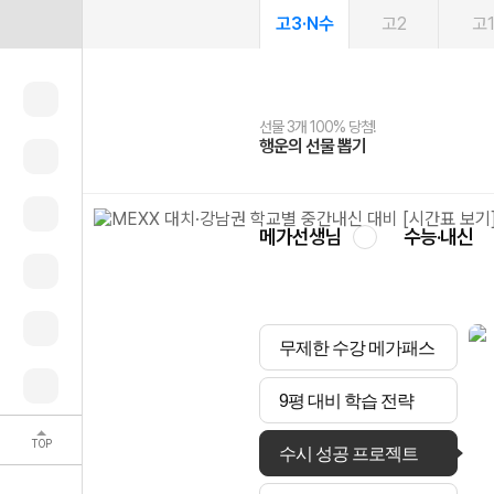
고3·N수
고2
고
선물 3개 100% 당첨!
선물 100% 증정!
여름방학 스터디 캐시백
2027 러셀 단과
스마트러닝앱
메가패스
메가패스 수강생 무료혜택!
사회공헌 캠페인
행운의 선물 뽑기
메가스터디 X 올리브
메가런 썸머스쿨
강사 공개선발
설문 EVENT
3일 무료 체험권
메가클럽 멤버십
희망이룸 메가나눔
영
메가선생님
수능·내신
무제한 수강 메가패스
9평 대비 학습 전략
TOP
수시 성공 프로젝트