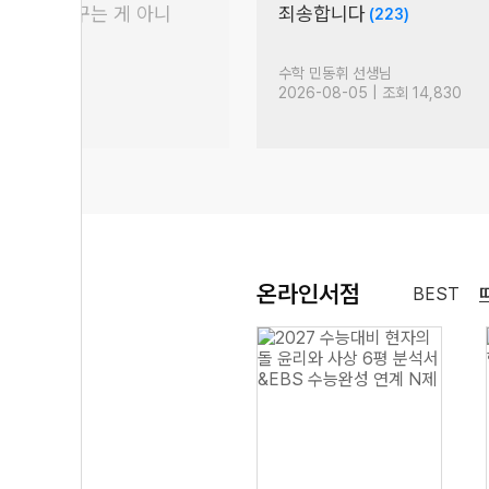
꿈이라는 건 꾸는 게 아니
죄송합니다
(223)
 것
(603)
생님
수학 민동휘 선생님
| 조회 5,205
2026-08-05 | 조회 14,830
온라인서점
BEST