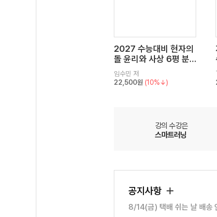
2027 수능대비 현자의
돌 윤리와 사상 6평 분
석서&EBS 수능완성 연
임수민
저
계 N제
22,500원
(10%↓)
강의 수강은
스마트러닝
공지사항
8/14(금) 택배 쉬는 날 배송