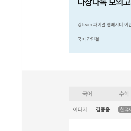
다상다독 모의고
강team 파이널 앰배서더 이
국어 강민철
국어
수학
이다지
김종웅
한국