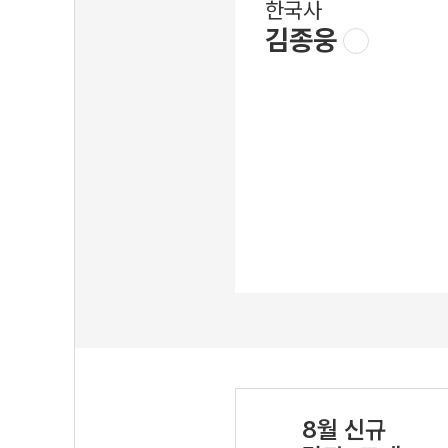
한국사
김종웅
8월 신규