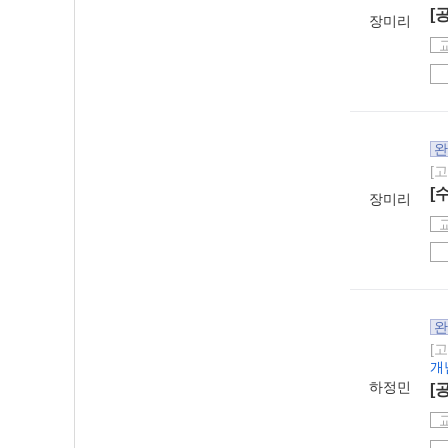
[
장미리
완
[
[
장미리
완
[
개
하정민
[