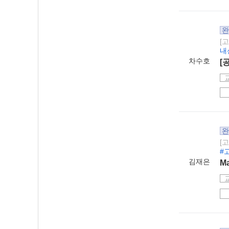
완
[
내
차수호
[
완
[
#
김재은
M