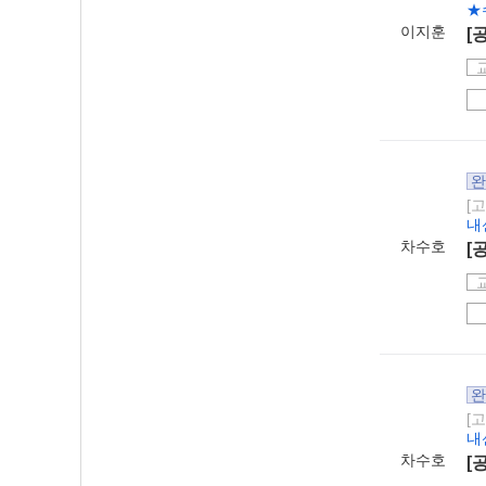
★
이지훈
[
완
[
내
차수호
[
완
[
내
차수호
[