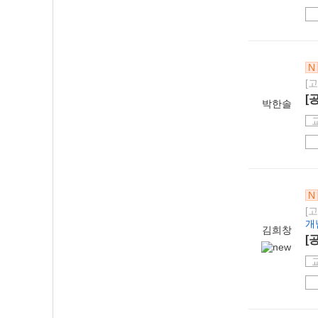
N
[
[
박한솔
N
[
개
김희창
[