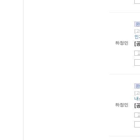
완
[
인
하정민
[
완
[
내
하정민
[