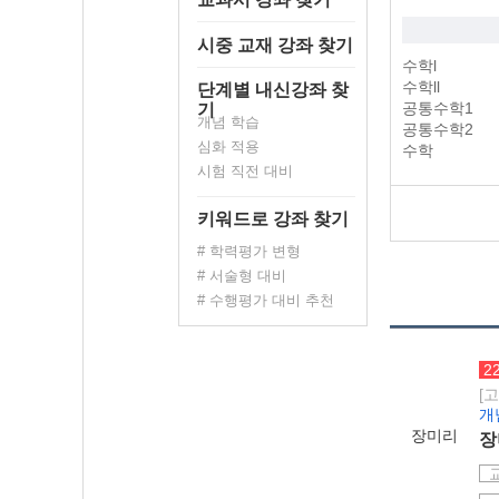
시중 교재 강좌 찾기
수학l
수학ll
단계별 내신강좌 찾
공통수학1
기
개념 학습
공통수학2
심화 적용
수학
시험 직전 대비
키워드로 강좌 찾기
# 학력평가 변형
# 서술형 대비
# 수행평가 대비 추천
2
[
개
장미리
장