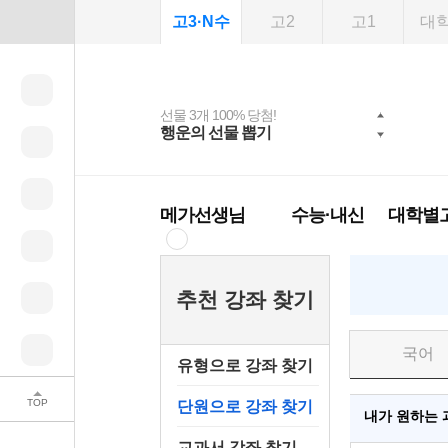
고3·N수
고2
고1
대
선물 3개 100% 당첨!
선물 100% 증정!
여름방학 스터디 캐시
2027 러셀 단과
스마트러닝앱
메가패스
메가패스 수강생 무료
사회공헌 캠페인
행운의 선물 뽑기
메가스터디 X 올리
강사 공개선발
설문 EVENT
3일 무료 체험권
희망이룸 메가나눔
백
혜택!
브영
메가런 썸머스쿨
메가클럽 멤버십
메가선생님
수능·내신
대학별
추천 강좌 찾기
국어
유형으로 강좌 찾기
TOP
단원으로 강좌 찾기
내가 원하는 
교과서 강좌 찾기