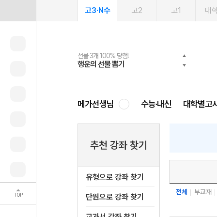
고3·N수
고2
고1
대
선물 3개 100% 당첨!
선물 100% 증정!
여름방학 스터디 캐시백
2027 러셀 단과
스마트러닝앱
메가패스
메가패스 수강생 무료혜택!
사회공헌 캠페인
행운의 선물 뽑기
메가스터디 X 올리브
메가런 썸머스쿨
강사 공개선발
설문 EVENT
3일 무료 체험권
메가클럽 멤버십
희망이룸 메가나눔
영
메가선생님
수능·내신
대학별고
추천 강좌 찾기
유형으로 강좌 찾기
전체
부교재
TOP
단원으로 강좌 찾기
교과서 강좌 찾기