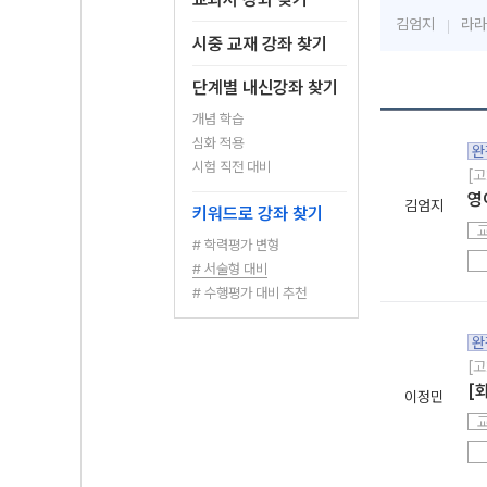
김엄지
라라
시중 교재 강좌 찾기
단계별 내신강좌 찾기
개념 학습
심화 적용
완
시험 직전 대비
[고
영
김엄지
키워드로 강좌 찾기
# 학력평가 변형
# 서술형 대비
# 수행평가 대비 추천
완
[고
[
이정민