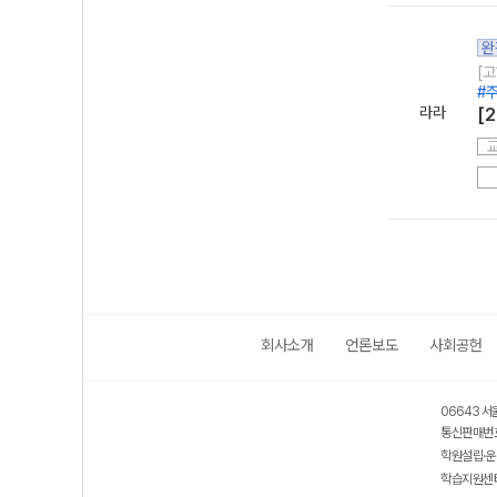
완
[고
#
라라
[
회사소개
언론보도
사회공헌
06643 서
통신판매번호
학원설립·운
학습지원센터