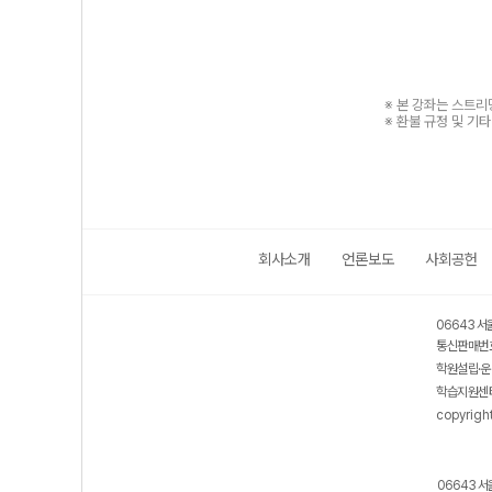
※ 본 강좌는 스트
※ 환불 규정 및 기
회사소개
언론보도
사회공헌
06643 서
통신판매번호
학원설립·운
학습지원센터
copyrigh
06643 서