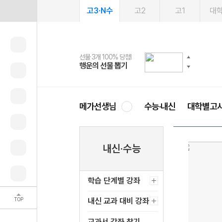
고3·N수
고2
고1
대
선물 3개 100% 당첨!
선물 100% 증정!
여름방학 스터디 캐시백
2027 러셀 단과
스마트러닝앱
메가패스
메가패스 수강생 무료혜택!
사회공헌 캠페인
행운의 선물 뽑기
메가스터디 X 올리브
메가런 썸머스쿨
강사 공개선발
설문 EVENT
3일 무료 체험권
메가클럽 멤버십
희망이룸 메가나눔
영
메가선생님
수능·내신
대학별고
내신·수능
학습 단계별 강좌
TOP
내신 교과 대비 강좌
교과서 강좌 찾기