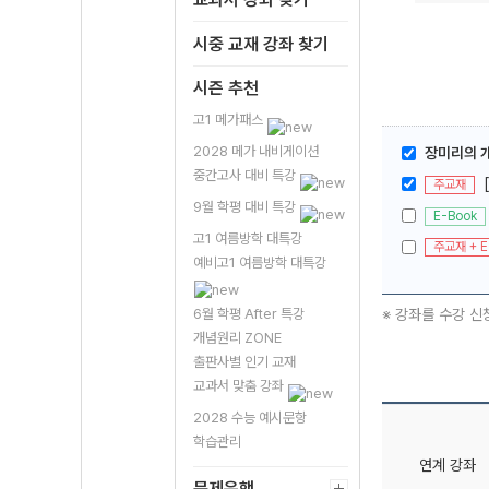
시중 교재 강좌 찾기
시즌 추천
고1 메가패스
2028 메가 내비게이션
장미리의 개
중간고사 대비 특강
주교재
9월 학평 대비 특강
E-Book
고1 여름방학 대특강
주교재 + E
예비고1 여름방학 대특강
※ 강좌를 수강 신
6월 학평 After 특강
개념원리 ZONE
출판사별 인기 교재
교과서 맞춤 강좌
2028 수능 예시문항
학습관리
연계 강좌
문제은행