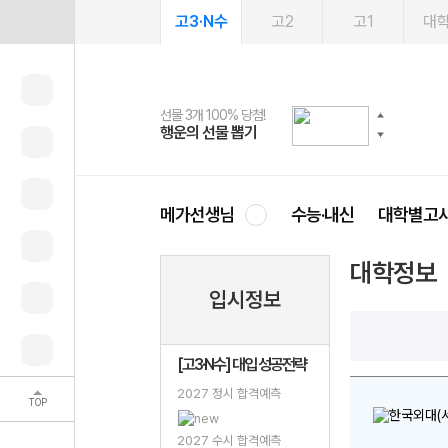
고3·N수
고2
고1
대
선물 3개 100% 당첨!
선물 100% 증정!
여름방학 스터디 캐시백
2027 러셀 단과
스마트러닝앱
메가패스
메가패스 수강생 무료혜택!
사회공헌 캠페인
행운의 선물 뽑기
메가스터디 X 올리브
메가런 썸머스쿨
강사 공개선발
설문 EVENT
3일 무료 체험권
메가클럽 멤버십
희망이룸 메가나눔
영
메가선생님
수능·내신
대학별고
대학정보
입시정보
[고3·N수] 대입 성공전략
2027 정시 합격예측
TOP
2027 수시 합격예측