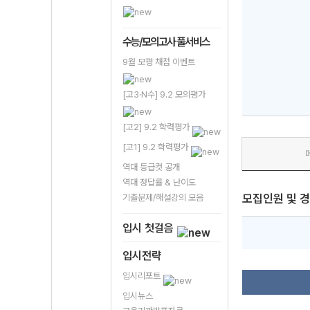
수능/모의고사 풀서비스
9월 모평 채점 이벤트
[고3·N수] 9.2 모의평가
[고2] 9.2 학력평가
[고1] 9.2 학력평가
역대 등급컷 공개
역대 정답률 & 난이도
모집인원 및 
기출문제/해설강의 모음
입시 첫걸음
입시전략
입시리포트
입시뉴스