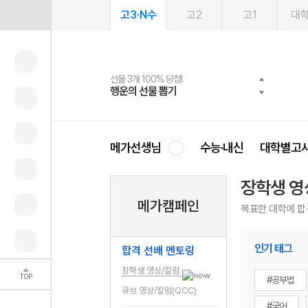
고3·N수
고2
고1
대
선물 3개 100% 당첨!
선물 100% 증정!
여름방학 스터디 캐시백
2027 러셀 단과
스마트러닝앱
메가패스
메가패스 수강생 무료혜택!
사회공헌 캠페인
행운의 선물 뽑기
메가스터디 X 올리브
메가런 썸머스쿨
강사 공개선발
설문 EVENT
3일 무료 체험권
메가클럽 멤버십
희망이룸 메가나눔
영
메가선생님
수능·내신
대학별고
장학생 영
메가캠페인
목표한 대학에 합
인기 태그
합격 선배 멘토링
장학생 영상/칼럼
TOP
#공부법
큐브 영상/칼럼(QCC)
#국어