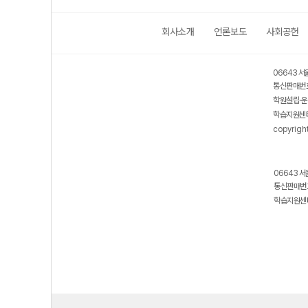
회사소개
언론보도
사회공헌
06643 서
통신판매번호
학원설립·운
학습지원센터
copyrigh
06643 서
통신판매번호
학습지원센터