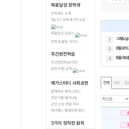
목표달성 장학생
장학제도 소개
제23기 장학생 1차 도전
목표달성 성공기
그래도날
1
장학생 활동 가이드
9월 모의
2
주간완전학습
8월: 9
3
주간완전학습이란?
실천 비법 공개
메가스터디 사회공헌
전체
영상
칼
함께하는 메가스터디
희망이룸 메가나눔
군인·소방·경찰 자녀
메가패스 형제자매 할인
3가지 정직한 원칙