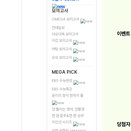
모의고사
OMEGA 모의고사
전대실모
이벤트
다상다독 모의고사
이감 모의고사
바탕 모의고사
상상 모의고사
MEGA PICK
EBS 수능완성
EBS 수능특강
윤리의 정석 현자의 돌
안 틀리는 영어, 안틀영
한 권 질주&한 판 승부
지인선 시리즈
당첨자
수학 유형서, Hexagon