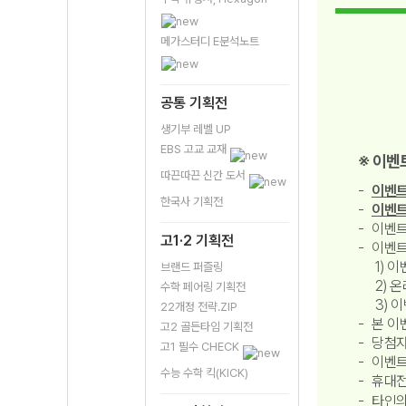
메가스터디 E분석노트
공통 기획전
생기부 레벨 UP
EBS 고교 교재
※ 이벤
따끈따끈 신간 도서
이벤트
한국사 기획전
이벤트
이벤트
고1·2 기획전
이벤트
1) 
브랜드 퍼즐링
2) 
수학 페어링 기획전
3) 
22개정 전략.ZIP
본 이
고2 골든타임 기획전
당첨자
고1 필수 CHECK
이벤트
수능 수학 킥(KICK)
휴대전
타인의