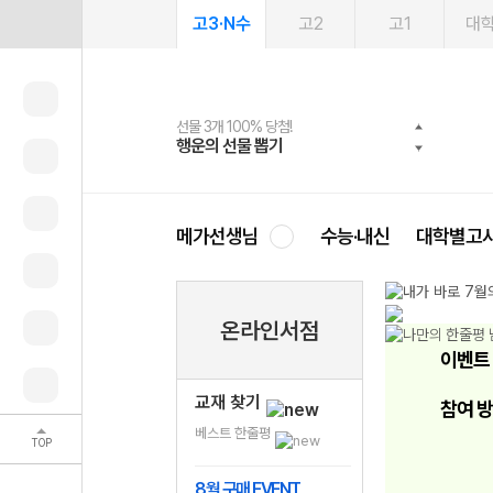
고3·N수
고2
고1
대
선물 3개 100% 당첨!
선물 100% 증정!
여름방학 스터디 캐시백
2027 러셀 단과
스마트러닝앱
메가패스
메가패스 수강생 무료혜택!
사회공헌 캠페인
행운의 선물 뽑기
메가스터디 X 올리브
메가런 썸머스쿨
강사 공개선발
설문 EVENT
3일 무료 체험권
메가클럽 멤버십
희망이룸 메가나눔
영
메가선생님
수능·내신
대학별고
온라인서점
이벤트
교재 찾기
참여 
베스트 한줄평
TOP
8월 구매 EVENT