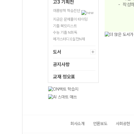
고3 기획전
작성하
여름방학 학습진단
지금은 문제풀이 타이밍
기출 북킷리스트
수능 기출 N회독
메가스터디 E실전N제
도서
공지사항
교재 정오표
회사소개
언론보도
사회공헌