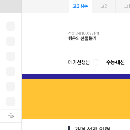
고3·N수
고2
고
선물 3개 100% 당첨!
선물 100% 증정!
여름방학 스터디 캐시백
2027 러셀 단과
스마트러닝앱
메가패스
메가패스 수강생 무료혜택!
사회공헌 캠페인
행운의 선물 뽑기
메가스터디 X 올리브
메가런 썸머스쿨
강사 공개선발
설문 EVENT
3일 무료 체험권
메가클럽 멤버십
희망이룸 메가나눔
영
메가선생님
수능·내신
TOP
간편 성적 입력