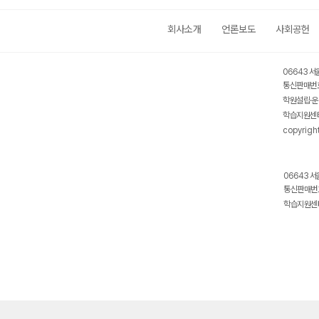
회사소개
언론보도
사회공헌
06643 서
통신판매번호
학원설립·운
학습지원센터
copyrigh
06643 서
통신판매번호
학습지원센터