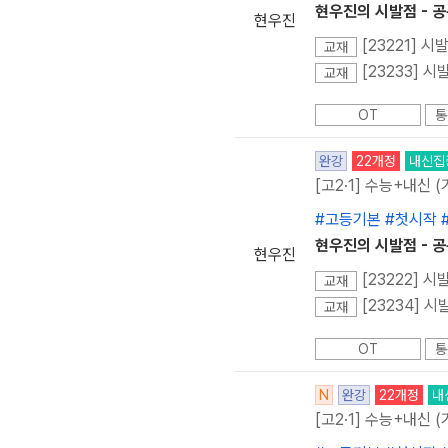
현우진의 시발점 - 
현우진
[23221] 시
교재
[23233] 
교재
OT
통
완강
22개정
내신집
[고2·1] 수능+내신 (
#고등기본 #첫시작
현우진의 시발점 - 
현우진
[23222] 
교재
[23234] 
교재
OT
통
N
완강
22개정
내
[고2·1] 수능+내신 (