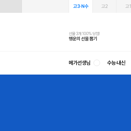
고3·N수
고2
고
선물 3개 100% 당첨!
선물 100% 증정!
여름방학 스터디 캐시백
2027 러셀 단과
스마트러닝앱
메가패스
메가패스 수강생 무료혜택!
사회공헌 캠페인
행운의 선물 뽑기
메가스터디 X 올리브
메가런 썸머스쿨
강사 공개선발
설문 EVENT
3일 무료 체험권
메가클럽 멤버십
희망이룸 메가나눔
영
메가선생님
수능·내신