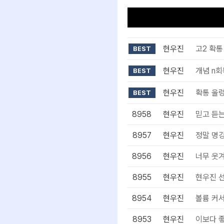
현우진
고2 확통
BEST
현우진
개념 n
BEST
현우진
확통 울렁
BEST
8958
현우진
믿고 듣
8957
현우진
정말 명
8956
현우진
너무 웃
8955
현우진
현우진 선
8954
현우진
볼륨 커
8953
현우진
이보다 