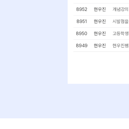
8952
현우진
개념강의
8951
현우진
시발점을 
8950
현우진
고등학생
8949
현우진
현우진쌤