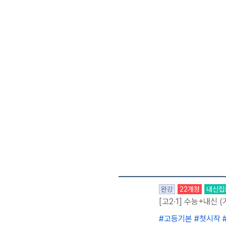
완강
22개정
내신집
[고2·1] 수능+내신 (
#고등기본 #첫시작