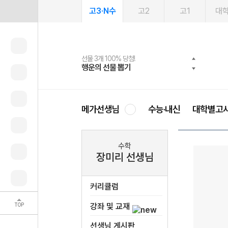
고3·N수
고2
고1
대
선물 3개 100% 당첨!
선물 100% 증정!
여름방학 스터디 캐시백
2027 러셀 단과
스마트러닝앱
메가패스
메가패스 수강생 무료혜택!
사회공헌 캠페인
행운의 선물 뽑기
메가스터디 X 올리브
메가런 썸머스쿨
강사 공개선발
설문 EVENT
3일 무료 체험권
메가클럽 멤버십
희망이룸 메가나눔
영
메가선생님
수능·내신
대학별고
수학
장미리 선생님
커리큘럼
TOP
강좌 및 교재
선생님 게시판