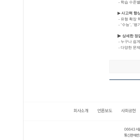
- 학습 수준
▶
사고력 향상
- 유형 확장
- ‘
수능
’, ‘
평
▶
상세한 정
- 누구나 쉽
- 다양한 문
회사소개
언론보도
사회공헌
보호 관리체계 ISMS 인증획득
인터넷 저작권 지킴이 - 클린사이트
06643 서
통신판매번호