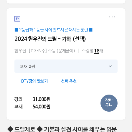
완
■ 2등급과 1등급 사이 반드시 존재하는 훈련 ■
2024 현우진의 드릴 - 기하 (선택)
현우진
[고3·N수] 수능 (문제풀이)
|
수강평
개
18
교재 2권
OT/강의 맛보기
선배 추천
강좌
31,000원
장바
구니
교재
54,000원
◆ 드릴제로 ◆ 기본과 실전 사이를 채우는 입문