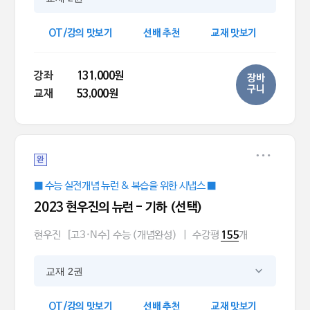
OT/강의 맛보기
선배 추천
교재 맛보기
강좌
131,000원
장바
구니
교재
53,000원
완
■ 수능 실전개념 뉴런 & 복습을 위한 시냅스 ■
2023 현우진의 뉴런 - 기하 (선택)
현우진
[고3·N수] 수능 (개념완성)
|
수강평
개
155
교재 2권
OT/강의 맛보기
선배 추천
교재 맛보기