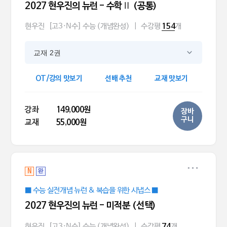
2027 현우진의 뉴런 - 수학Ⅱ (공통)
현우진
[고3·N수] 수능 (개념완성)
|
수강평
개
154
교재 2권
OT/강의 맛보기
선배 추천
교재 맛보기
강좌
149,000원
장바
구니
교재
55,000원
N
완
■ 수능 실전개념 뉴런 & 복습을 위한 시냅스 ■
2027 현우진의 뉴런 - 미적분 (선택)
현우진
[고3·N수] 수능 (개념완성)
|
수강평
개
74