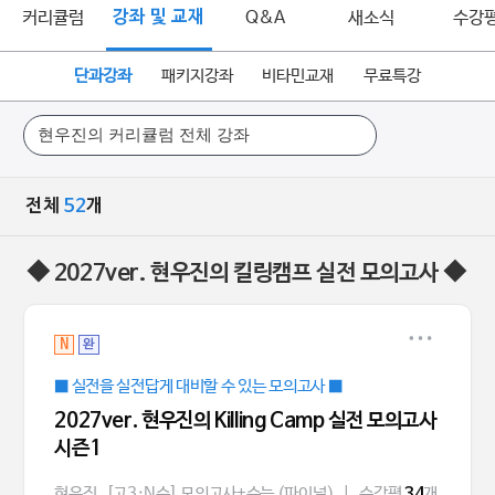
커리큘럼
강좌 및 교재
Q&A
새소식
수강
단과강좌
패키지강좌
비타민교재
무료특강
전체
52
개
◆ 2027ver. 현우진의 킬링캠프 실전 모의고사 ◆
N
완
■ 실전을 실전답게 대비할 수 있는 모의고사 ■
2027ver. 현우진의 Killing Camp 실전 모의고사
시즌1
현우진
[고3·N수] 모의고사+수능 (파이널)
|
수강평
개
34