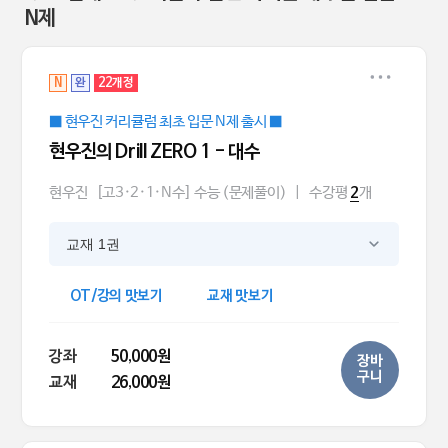
N제
N
완
22개정
■ 현우진 커리큘럼 최초 입문 N제 출시 ■
현우진의 Drill ZERO 1 - 대수
현우진
[고3·2·1·N수] 수능 (문제풀이)
|
수강평
개
2
교재 1권
OT/강의 맛보기
교재 맛보기
강좌
50,000원
장바
구니
교재
26,000원