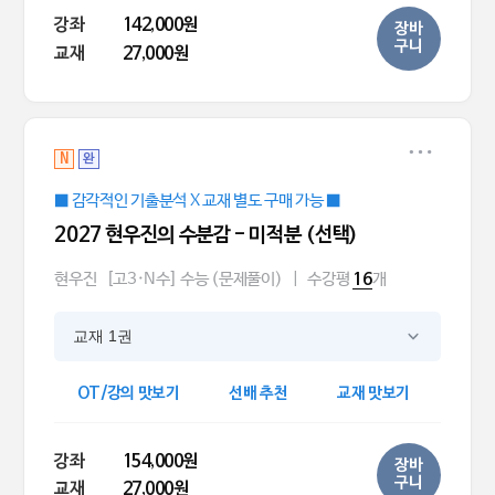
강좌
142,000원
장바
구니
교재
27,000원
N
완
■ 감각적인 기출분석 X 교재 별도 구매 가능 ■
2027 현우진의 수분감 - 미적분 (선택)
현우진
[고3·N수] 수능 (문제풀이)
|
수강평
개
16
교재 1권
OT/강의 맛보기
선배 추천
교재 맛보기
강좌
154,000원
장바
구니
교재
27,000원