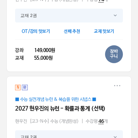
교재 2권
OT/강의 맛보기
선배 추천
교재 맛보기
강좌
149,000원
장바
구니
교재
55,000원
N
완
■ 수능 실전개념 뉴런 & 복습을 위한 시냅스 ■
2027 현우진의 뉴런 - 확률과 통계 (선택)
현우진
[고3·N수] 수능 (개념완성)
|
수강평
개
46
교재 2권