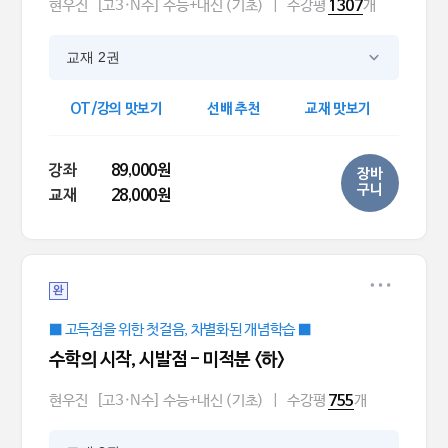
현우진
[고3·N수] 수능+내신 (기초)
|
수강평
개
1307
교재 2권
OT/강의 맛보기
선배 추천
교재 맛보기
강좌
89,000원
장바
구니
교재
28,000원
완
■ 고득점을 위한 첫걸음, 차별화된 개념학습 ■
수학의 시작, 시발점 - 미적분 <하>
현우진
[고3·N수] 수능+내신 (기초)
|
수강평
개
755