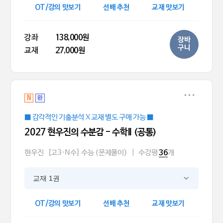
OT/강의 맛보기
선배 추천
교재 맛보기
강좌
138,000원
장바
구니
교재
27,000원
N
완
■ 감각적인 기출분석 X 교재 별도 구매 가능 ■
2027 현우진의 수분감 - 수학II (공통)
현우진
[고3·N수] 수능 (문제풀이)
|
수강평
개
36
교재 1권
OT/강의 맛보기
선배 추천
교재 맛보기