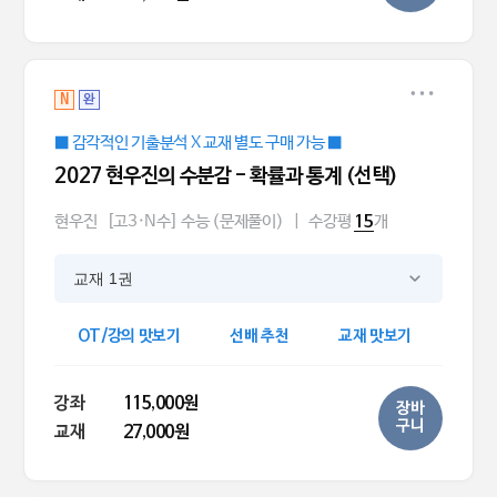
N
완
■ 감각적인 기출분석 X 교재 별도 구매 가능 ■
2027 현우진의 수분감 - 확률과 통계 (선택)
현우진
[고3·N수] 수능 (문제풀이)
|
수강평
개
15
교재 1권
OT/강의 맛보기
선배 추천
교재 맛보기
강좌
115,000원
장바
구니
교재
27,000원