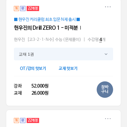
N
완
22개정
■ 현우진 커리큘럼 최초 입문 N제 출시 ■
현우진의 Drill ZERO 1 - 미적분Ⅰ
현우진
[고3·2·1·N수] 수능 (문제풀이)
|
수강평
개
4
교재 1권
OT/강의 맛보기
교재 맛보기
강좌
52,000원
장바
구니
교재
26,000원
N
완
22개정