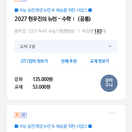
■ 수능 실전개념 뉴런 & 복습을 위한 시냅스 ■
2027 현우진의 뉴런 - 수학Ⅰ (공통)
현우진
[고3·N수] 수능 (개념완성)
|
수강평
개
183
교재 2권
OT/강의 맛보기
선배 추천
교재 맛보기
강좌
135,000원
장바
구니
교재
53,000원
N
완
■ 수능 실전개념 뉴런 & 복습을 위한 시냅스 ■