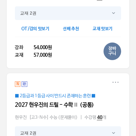
교재 2권
OT/강의 맛보기
선배 추천
교재 맛보기
강좌
54,000원
장바
구니
교재
57,000원
N
완
■ 2등급과 1등급 사이 반드시 존재하는 훈련 ■
2027 현우진의 드릴 - 수학Ⅱ (공통)
현우진
[고3·N수] 수능 (문제풀이)
|
수강평
개
40
교재 2권