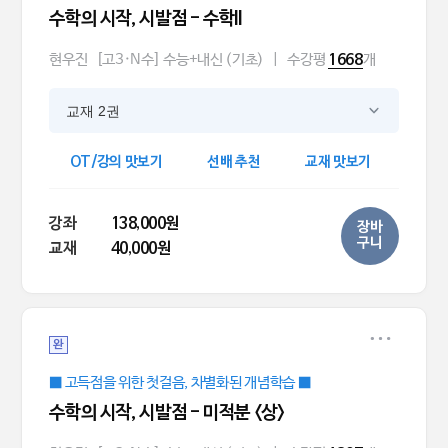
수학의 시작, 시발점 - 수학ll
현우진
[고3·N수] 수능+내신 (기초)
|
수강평
개
1668
교재 2권
OT/강의 맛보기
선배 추천
교재 맛보기
강좌
138,000원
장바
구니
교재
40,000원
완
■ 고득점을 위한 첫걸음, 차별화된 개념학습 ■
수학의 시작, 시발점 - 미적분 <상>