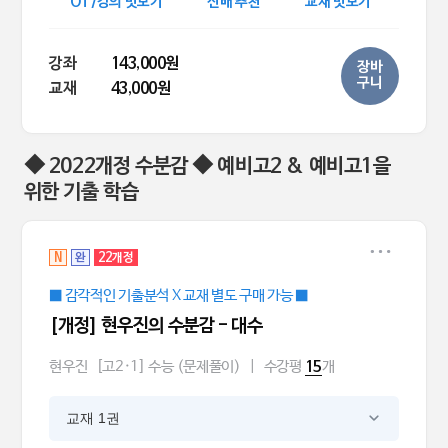
OT/강의 맛보기
선배 추천
교재 맛보기
강좌
143,000원
장바
구니
교재
43,000원
◆ 2022개정 수분감 ◆ 예비고2 & 예비고1을
위한 기출 학습
N
완
22개정
■ 감각적인 기출분석 X 교재 별도 구매 가능 ■
[개정] 현우진의 수분감 - 대수
현우진
[고2·1] 수능 (문제풀이)
|
수강평
개
15
교재 1권