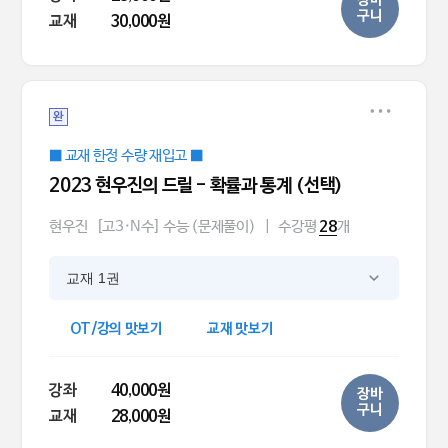
장바
구니
교재
30,000원
완
■ 교재 한정 수량 재입고 ■
2023 현우진의 드릴 - 확률과 통계 (선택)
현우진
[고3·N수] 수능 (문제풀이)
|
수강평
개
28
교재 1권
OT/강의 맛보기
교재 맛보기
강좌
40,000원
장바
구니
교재
28,000원