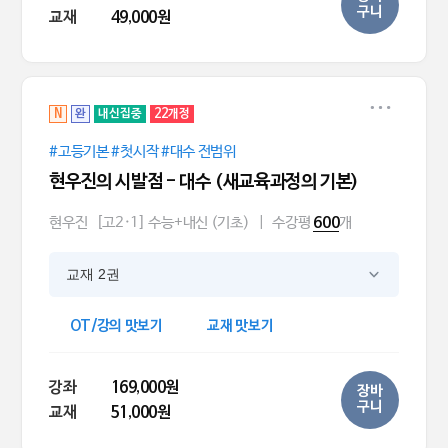
구니
교재
49,000원
N
완
내신집중
22개정
#고등기본 #첫시작 #대수 전범위
현우진의 시발점 - 대수 (새교육과정의 기본)
현우진
[고2·1] 수능+내신 (기초)
|
수강평
개
600
교재 2권
OT/강의 맛보기
교재 맛보기
강좌
169,000원
장바
구니
교재
51,000원