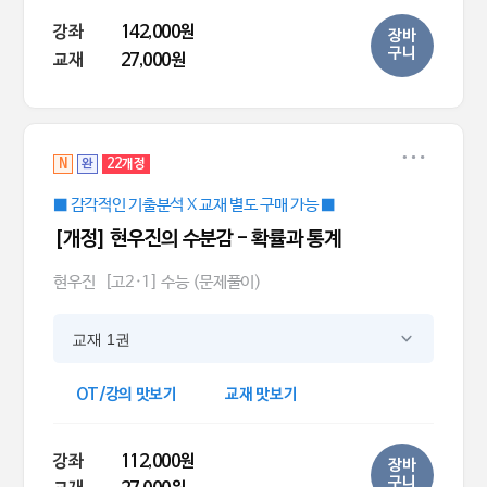
강좌
142,000원
장바
구니
교재
27,000원
N
완
22개정
■ 감각적인 기출분석 X 교재 별도 구매 가능 ■
[개정] 현우진의 수분감 - 확률과 통계
현우진
[고2·1] 수능 (문제풀이)
교재 1권
OT/강의 맛보기
교재 맛보기
강좌
112,000원
장바
구니