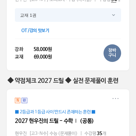
교재 1권
OT/강의 맛보기
강좌
58,000원
장바
구니
교재
69,000원
◆ 약점체크 2027 드릴 ◆ 실전 문제풀이 훈련
N
완
■ 2등급과 1등급 사이 반드시 존재하는 훈련 ■
2027 현우진의 드릴 - 수학Ⅰ (공통)
현우진
[고3·N수] 수능 (문제풀이)
|
수강평
개
35