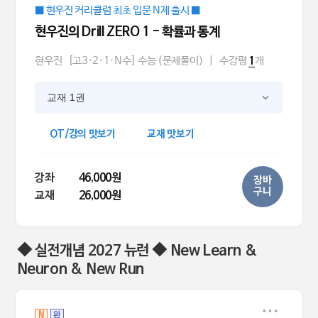
■ 현우진 커리큘럼 최초 입문 N제 출시 ■
현우진의 Drill ZERO 1 - 확률과 통계
현우진
[고3·2·1·N수] 수능 (문제풀이)
|
수강평
개
1
교재 1권
OT/강의 맛보기
교재 맛보기
강좌
46,000원
장바
구니
교재
26,000원
◆ 실전개념 2027 뉴런 ◆ New Learn &
Neuron & New Run
N
완