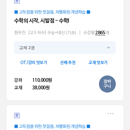
완
■ 고득점을 위한 첫걸음, 차별화된 개념학습 ■
수학의 시작, 시발점 - 수학l
현우진
[고3·N수] 수능+내신 (기초)
|
수강평
개
2865
교재 2권
OT/강의 맛보기
선배 추천
교재 맛보기
강좌
110,000원
장바
구니
교재
38,000원
완
■ 고득점을 위한 첫걸음, 차별화된 개념학습 ■