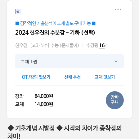
완
■ 감각적인 기출분석 X 교재 별도 구매 가능 ■
2024 현우진의 수분감 - 기하 (선택)
현우진
[고3·N수] 수능 (문제풀이)
|
수강평
개
16
교재 1권
OT/강의 맛보기
선배 추천
교재 맛보기
강좌
84,000원
장바
구니
교재
14,000원
◆ 기초개념 시발점 ◆ 시작의 차이가 종착점의
차이!