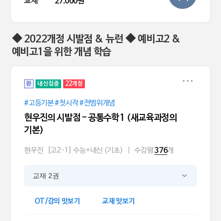
교재
27,000원
◆ 2022개정 시발점 & 뉴런 ◆ 예비고2 &
예비고1을 위한 개념 학습
완
내신집중
22개정
#고등기본 #첫시작 #전범위개념
현우진의 시발점 - 공통수학1 (새교육과정의
기본)
현우진
[고2·1] 수능+내신 (기초)
|
수강평
개
376
교재 2권
OT/강의 맛보기
교재 맛보기