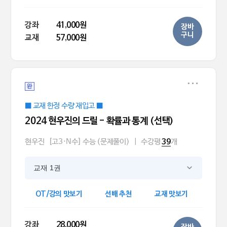
강좌
41,000원
장바
구니
교재
57,000원
완
■ 교재 한정 수량 재입고 ■
2024 현우진의 드릴 - 확률과 통계 (선택)
현우진
[고3·N수] 수능 (문제풀이)
|
수강평
개
39
교재 1권
OT/강의 맛보기
선배 추천
교재 맛보기
강좌
28,000원