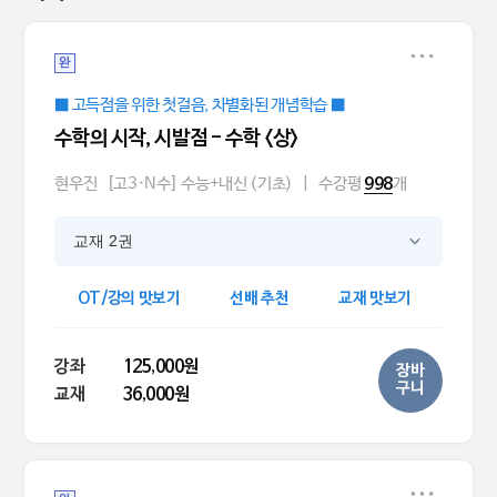
완
■ 고득점을 위한 첫걸음, 차별화된 개념학습 ■
수학의 시작, 시발점 - 수학 <상>
현우진
[고3·N수] 수능+내신 (기초)
|
수강평
개
998
교재 2권
OT/강의 맛보기
선배 추천
교재 맛보기
강좌
125,000원
장바
구니
교재
36,000원