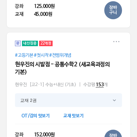
강좌
125,000원
장바
구니
교재
45,000원
완
내신집중
22개정
#고등기본 #첫시작 #전범위개념
현우진의 시발점 - 공통수학2 (새교육과정의
기본)
현우진
[고2·1] 수능+내신 (기초)
|
수강평
개
153
교재 2권
OT/강의 맛보기
교재 맛보기
강좌
152,000원
장바