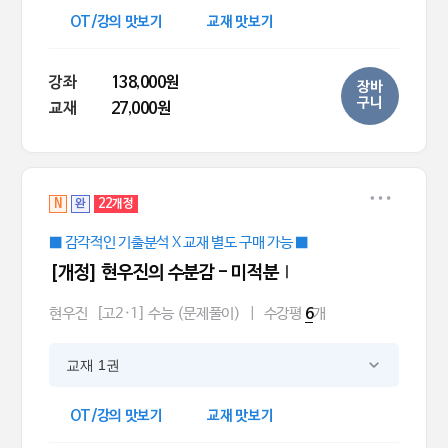
OT/강의 맛보기
교재 맛보기
강좌
138,000원
장바
구니
교재
27,000원
N
완
22개정
■ 감각적인 기출분석 X 교재 별도 구매 가능 ■
[개정] 현우진의 수분감 - 미적분Ⅰ
현우진
[고2·1] 수능 (문제풀이)
|
수강평
개
6
교재 1권
OT/강의 맛보기
교재 맛보기