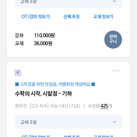
교재 2권
OT/강의 맛보기
선배 추천
교재 맛보기
강좌
110,000원
장바
구니
교재
36,000원
완
■ 고득점을 위한 첫걸음, 차별화된 개념학습 ■
수학의 시작, 시발점 - 기하
현우진
[고3·N수] 수능+내신 (기초)
|
수강평
개
425
교재 2권