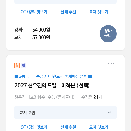
OT/강의 맛보기
선배 추천
교재 맛보기
강좌
54,000원
장바
구니
교재
57,000원
N
완
■ 2등급과 1등급 사이 반드시 존재하는 훈련 ■
2027 현우진의 드릴 - 미적분 (선택)
현우진
[고3·N수] 수능 (문제풀이)
|
수강평
개
21
교재 2권
OT/강의 맛보기
선배 추천
교재 맛보기