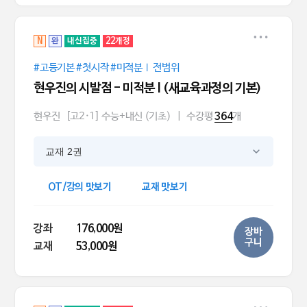
N
완
내신집중
22개정
#고등기본 #첫시작 #미적분Ⅰ 전범위
현우진의 시발점 - 미적분 l (새교육과정의 기본)
현우진
[고2·1] 수능+내신 (기초)
|
수강평
개
364
교재 2권
OT/강의 맛보기
교재 맛보기
강좌
176,000원
장바
구니
교재
53,000원