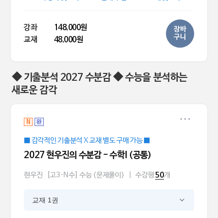
강좌
148,000원
장바
구니
교재
48,000원
◆ 기출분석 2027 수분감 ◆ 수능을 분석하는
새로운 감각
N
완
■ 감각적인 기출분석 X 교재 별도 구매 가능 ■
2027 현우진의 수분감 - 수학I (공통)
현우진
[고3·N수] 수능 (문제풀이)
|
수강평
개
50
교재 1권