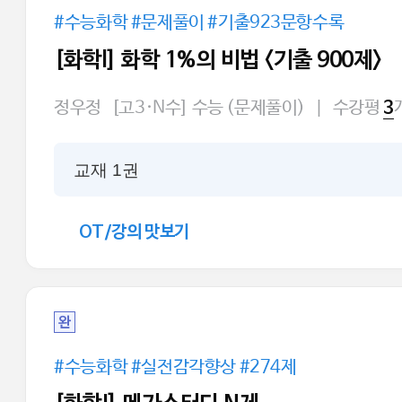
#수능화학 #문제풀이 #기출923문항수록
[화학l] 화학 1%의 비법 <기출 900제>
정우정
[고3·N수] 수능 (문제풀이)
|
수강평
3
교재 1권
OT/강의 맛보기
완
#수능화학 #실전감각향상 #274제