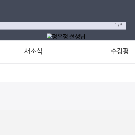
1
/
5
새소식
수강평