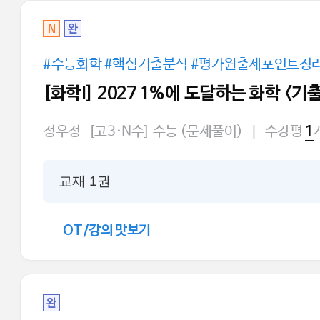
N
완
#수능화학 #핵심기출분석 #평가원출제포인트정
[화학I] 2027 1%에 도달하는 화학 <기
정우정
[고3·N수] 수능 (문제풀이)
|
수강평
1
교재 1권
OT/강의 맛보기
완