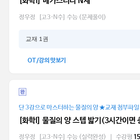
[화학I] 메가스터디 N제
정우정
[고3·N수] 수능 (문제풀이)
교재 1권
OT/강의 맛보기
완
단 3강으로 마스터하는 물질의 양 ★교재 첨부파일
[화학l] 물질의 양 스텝 밟기(3시간이면
정우정
[고3·N수] 수능 (실력완성)
|
수강평
1