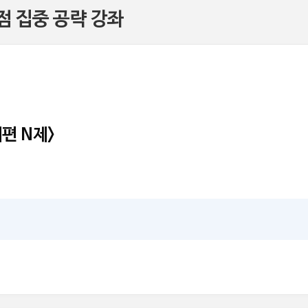
점 집중 공략 강좌
제편 N제>