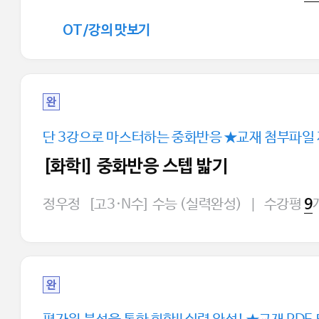
OT/강의 맛보기
완
단 3강으로 마스터하는 중화반응 ★교재 첨부파일
[화학I] 중화반응 스텝 밟기
정우정
[고3·N수] 수능 (실력완성)
|
수강평
9
완