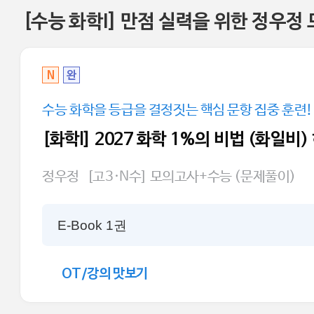
[수능 화학I] 만점 실력을 위한 정우정
N
완
수능 화학을 등급을 결정짓는 핵심 문항 집중 훈련!
[화학l] 2027 화학 1%의 비법 (화일비
정우정
[고3·N수] 모의고사+수능 (문제풀이)
E-Book 1권
OT/강의 맛보기