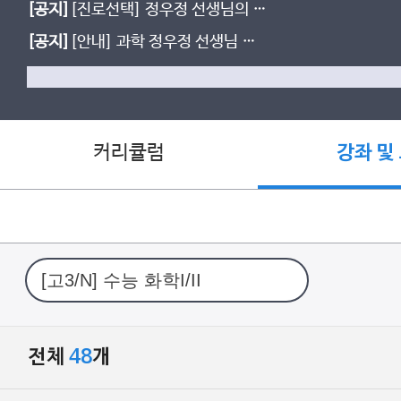
[공지]
[진로선택] 정우정 선생님의 물
질과 에너지 & 화학 반응의 세계
[공지]
[안내] 과학 정우정 선생님 여
름방학 MEXX 현장강의 안내
커리큘럼
강좌 및
전체
48
개