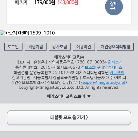
패키지
179,000원
143,000원
장바
구니
로그인
회원가입
강사모집
이용약관
개인정보처리방침
메가스터디교육㈜
대표이사 : 손성은 | 사업자등록번호 : 780-87-00034
회사소개
통신판매번호 : 2015-서울서초-0678
정보조회
구매안전서비스
학원설립∙운영등록번호 : 제10176호 메가스터디원격학원
정보조회
신고기관명 : 서울특별시 강남교육지원청 | 호스팅제공자 : (주)케이티
개인정보보호책임자 : 정보보안실 김영무 (
keeper@megastudy.net
)
CopyrightⓒmegastudyEdu.co.,Ltd. All rights reserved.
메가스터디교육 스토어
태블릿 모드 홈 가기 >