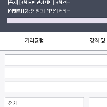
[공지]
[9월 모평 만점 대비] 8월 적자
생존 모의고사 일정 및 신청 방법(대치
[이벤트]
[당첨자발표] 최적의 커리큘
MEXX)
럼 이벤트
커리큘럼
강좌 및