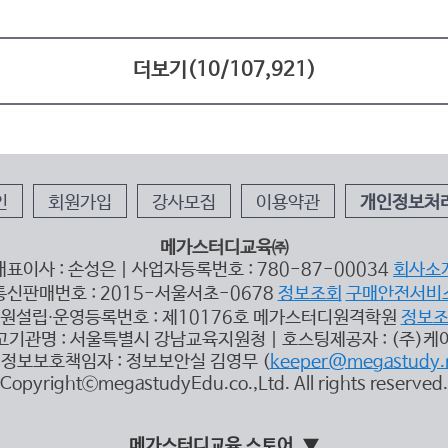
더보기(
10
/
107,921
)
인
회원가입
강사모집
이용약관
개인정보처
메가스터디교육㈜
대표이사 : 손성은 | 사업자등록번호 : 780-87-00034
회사소
통신판매번호 : 2015-서울서초-0678
정보조회
구매안전서비
원설립∙운영등록번호 : 제10176호 메가스터디원격학원
정보
고기관명 : 서울특별시 강남교육지원청 | 호스팅제공자 : (주)케
정보보호책임자 : 정보보안실 김영무 (
keeper@megastudy.
CopyrightⓒmegastudyEdu.co.,Ltd. All rights reserved.
메가스터디교육 스토어