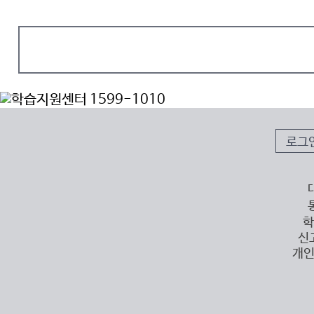
로그
학
신
개인