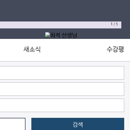
1
/
5
새소식
수강평
검색