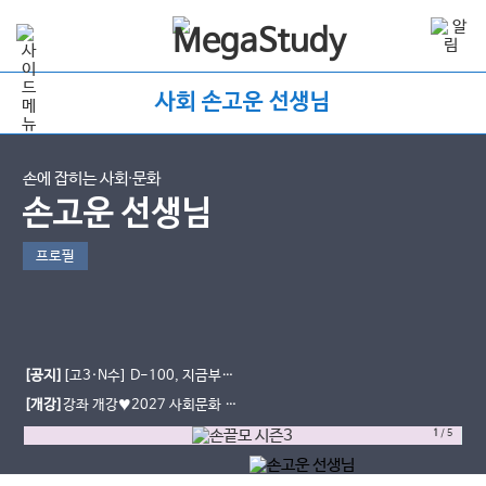
사회 손고운 선생님
손에 잡히는 사회∙문화
손고운 선생님
프로필
[공지]
[고3·N수] D-100, 지금부터
가 중요합니다｜9평·수능까지 사회문
[개강]
강좌 개강♥2027 사회문화 손
화 학습법
끝 모의고사 시즌3
1
/
5