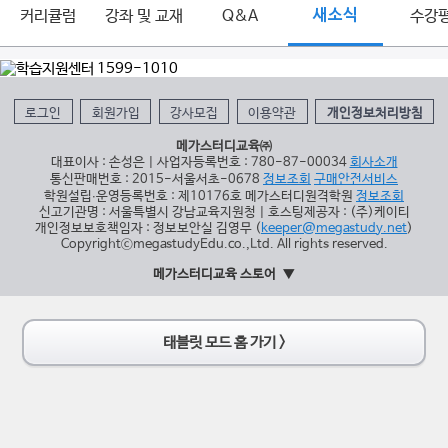
커리큘럼
강좌 및 교재
Q&A
새소식
수강
로그인
회원가입
강사모집
이용약관
개인정보처리방침
메가스터디교육㈜
대표이사 : 손성은 | 사업자등록번호 : 780-87-00034
회사소개
통신판매번호 : 2015-서울서초-0678
정보조회
구매안전서비스
학원설립∙운영등록번호 : 제10176호 메가스터디원격학원
정보조회
신고기관명 : 서울특별시 강남교육지원청 | 호스팅제공자 : (주)케이티
개인정보보호책임자 : 정보보안실 김영무 (
keeper@megastudy.net
)
CopyrightⓒmegastudyEdu.co.,Ltd. All rights reserved.
메가스터디교육 스토어
태블릿 모드 홈 가기 >