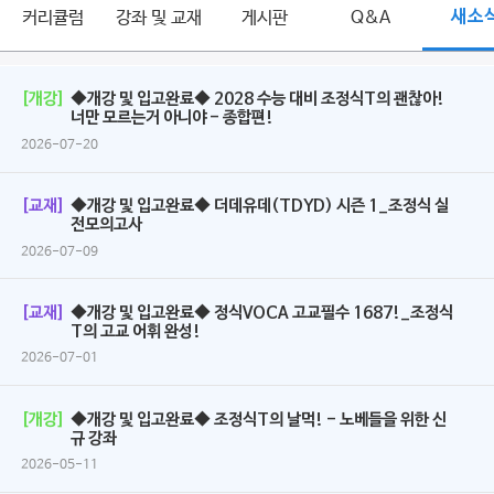
커리큘럼
강좌 및 교재
게시판
Q&A
새소
[개강]
◆개강 및 입고완료◆ 2028 수능 대비 조정식T의 괜찮아!
너만 모르는거 아니야 - 종합편!
2026-07-20
[교재]
◆개강 및 입고완료◆ 더데유데(TDYD) 시즌 1_조정식 실
전모의고사
2026-07-09
[교재]
◆개강 및 입고완료◆ 정식VOCA 고교필수 1687!_조정식
T의 고교 어휘 완성!
2026-07-01
[개강]
◆개강 및 입고완료◆ 조정식T의 날먹! - 노베들을 위한 신
규 강좌
2026-05-11