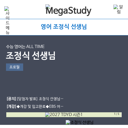
영어 조정식 선생님
수능 영어는 ALL TIME
조정식 선생님
프로필
[공지]
[당첨자 발표] 조정식 선생님
여름방학 학습다짐 이벤트
[개강]
◆개강 및 입고완료◆EBS 어휘
개강 - [2027] 의미에 유의해야 할
1
/
5
EBS 어휘