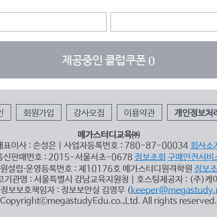
0
제공중인 클럽쿠폰
인
회원가입
강사모집
이용약관
개인정보처
메가스터디교육㈜
대표이사 : 손성은 | 사업자등록번호 : 780-87-00034
회사소
통신판매번호 : 2015-서울서초-0678
정보조회
구매안전서비
원설립∙운영등록번호 : 제10176호 메가스터디원격학원
정보
고기관명 : 서울특별시 강남교육지원청 | 호스팅제공자 : (주)케
정보보호책임자 : 정보보안실 김영무 (
keeper@megastudy.
CopyrightⓒmegastudyEdu.co.,Ltd. All rights reserved.