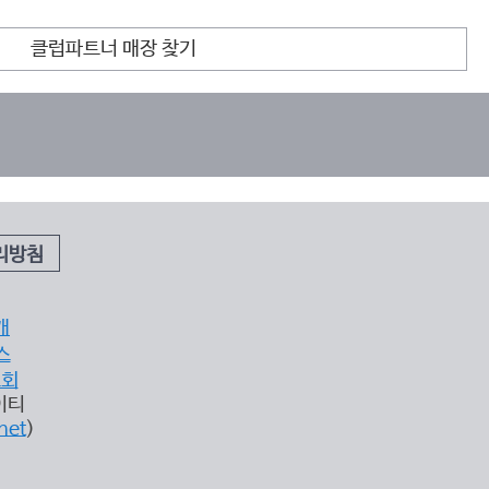
클럽파트너 매장 찾기
리방침
개
스
조회
이티
net
)