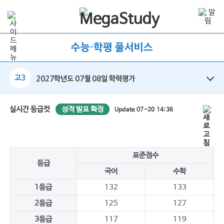
수능·학평 풀서비스
고3
2027학년도 07월 08일 학력평가
성적 발표 확정
실시간 등급컷
Update 07-20 14:36
표준점수
등급
국어
수학
1등급
132
133
2등급
125
127
3등급
117
119