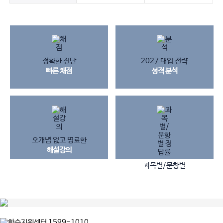
정확한 진단
2027 대입 전략
빠른 채점
성적 분석
오개념 없고 명료한
해설강의
과목별/문항별
정답 & 정답률