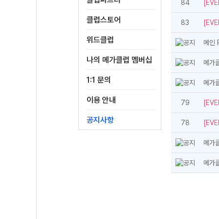
84
[EVE
클럽스토어
83
[EVE
위드클럽
메인 
나의 메가클럽 멤버십
메가클
1:1 문의
메가클
이용 안내
79
[EVE
공지사항
78
[EVE
메가클
메가클