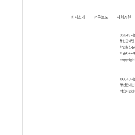
회사소개
언론보도
사회공헌
06643 서
통신판매번호
학원설립·운
학습지원센터
copyrigh
06643 서
통신판매번호
학습지원센터