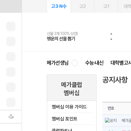
고3·N수
고2
고1
대
선물 3개 100% 당첨!
선물 100% 증정!
2027 러셀 단과
스마트러닝앱
메가패스
메가패스 수강생 무료혜택!
사회공헌 캠페인
행운의 선물 뽑기
메가스터디 X 올리브
강사 공개선발
설문 EVENT
3일 무료 체험권
메가클럽 멤버십
희망이룸 메가나눔
영
메가선생님
수능·내신
대학별고
공지사항
메가클럽
멤버십
멤버십 이용 가이드
번호
TOP
멤버십 포인트
메가클
클럽파트너