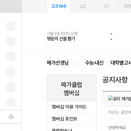
고3·N수
고2
고1
대
선물 3개 100% 당첨!
선물 100% 증정!
2027 러셀 단과
스마트러닝앱
메가패스
메가패스 수강생 무료혜택!
사회공헌 캠페인
행운의 선물 뽑기
메가스터디 X 올리브
강사 공개선발
설문 EVENT
3일 무료 체험권
메가클럽 멤버십
희망이룸 메가나눔
영
메가선생님
수능·내신
대학별고
공지사항
메가클럽
멤버십
메가클
멤버십 이용 가이드
작성자 :
클럽
TOP
멤버십 포인트
안녕하세요
클럽파트너