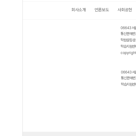
회사소개
언론보도
사회공헌
06643 서
통신판매번호
학원설립·운
학습지원센터
copyrigh
06643 서
통신판매번호
학습지원센터