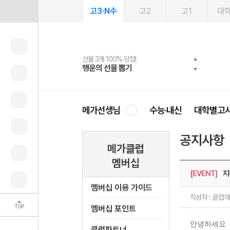
고3·N수
고2
고1
대
선물 3개 100% 당첨!
선물 100% 증정!
여름방학 스터디 캐시백
2027 러셀 단과
스마트러닝앱
메가패스
메가패스 수강생 무료혜택!
사회공헌 캠페인
행운의 선물 뽑기
메가스터디 X 올리브
메가런 썸머스쿨
강사 공개선발
설문 EVENT
3일 무료 체험권
메가클럽 멤버십
희망이룸 메가나눔
영
메가선생님
수능·내신
대학별고
공지사항
메가클럽
멤버십
[EVENT]
지니
멤버십 이용 가이드
작성자 :
클럽
TOP
멤버십 포인트
안녕하세요
클럽파트너