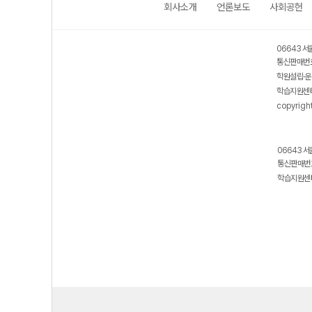
회사소개
언론보도
사회공헌
06643 서
통신판매번호
학원설립·운
학습지원센터
copyrigh
06643 서
통신판매번호
학습지원센터