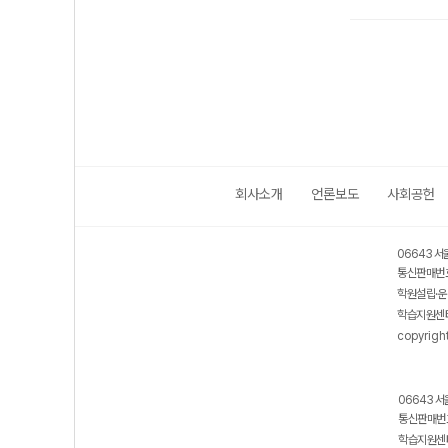
회사소개
언론보도
사회공헌
06643 서
통신판매번호
학원설립·운
학습지원센터
copyrigh
06643 서
통신판매번호
학습지원센터