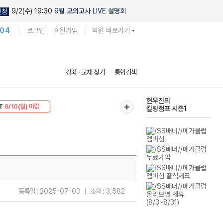
9/2(수) 19:30
9월 모의고사 LIVE 설명회
신청
104
로그인
회원가입
학원 바로가기
다채로운 난도
강좌 · 교재 찾기
통합검색
실전 모의고사
T
8/10(월) 마감
현우진의
30
8/10(월) 마감
킬링캠프 시즌1
등록일 :
2025-07-03
조회 :
3,582