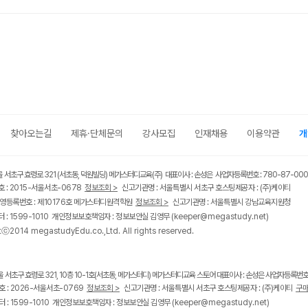
찾아오는길
제휴·단체문의
강사모집
인재채용
이용약관
개
울 서초구 효령로 321 (서초동, 덕원빌딩) 메가스터디교육(주) 대표이사 : 손성은 사업자등록번호 : 780-87-00
 : 2015-서울서초-0678
정보조회 >
신고기관명 : 서울특별시 서초구 호스팅제공자 : (주)케이티
영등록번호 : 제10176호 메가스터디원격학원
정보조회 >
신고기관명 : 서울특별시 강남교육지원청
 : 1599-1010 개인정보보호책임자 : 정보보안실 김영무
(keeper@megastudy.net)
tⓒ2014 megastudyEdu.co.,Ltd. All rights reserved.
울 서초구 효령로 321, 10층 10-1호(서초동, 메가스터디) 메가스터디교육 스토어 대표이사 : 손성은 사업자등록번호 :
 : 2026-서울서초-0769
정보조회 >
신고기관명 : 서울특별시 서초구 호스팅제공자 : (주)케이티
구매
 : 1599-1010 개인정보보호책임자 : 정보보안실 김영무
(keeper@megastudy.net)