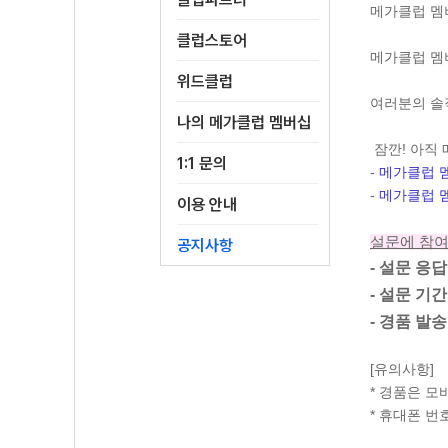
메가클럽 멤
클럽스토어
메가클럽 멤
위드클럽
여러분의 솔
나의 메가클럽 멤버십
잠깐! 아직
1:1 문의
-
메가클럽 멤
-
메가클럽 멤
이용 안내
설문에 참여
공지사항
-
설문 응답
- 설문 기간 
- 경품 발송일
[유의사항]
* 경품은 모
* 휴대폰 번