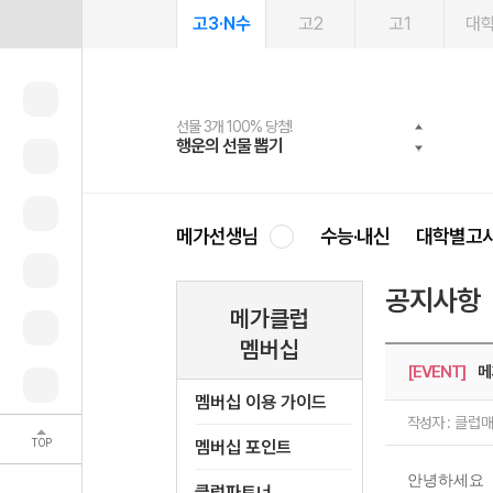
고3·N수
고2
고1
대
선물 3개 100% 당첨!
선물 100% 증정!
여름방학 스터디 캐시백
2027 러셀 단과
스마트러닝앱
메가패스
메가패스 수강생 무료혜택!
사회공헌 캠페인
행운의 선물 뽑기
메가스터디 X 올리브
메가런 썸머스쿨
강사 공개선발
설문 EVENT
3일 무료 체험권
메가클럽 멤버십
희망이룸 메가나눔
영
메가선생님
수능·내신
대학별고
공지사항
메가클럽
멤버십
[EVENT]
메
멤버십 이용 가이드
작성자 :
클럽
TOP
멤버십 포인트
안녕하세요
클럽파트너