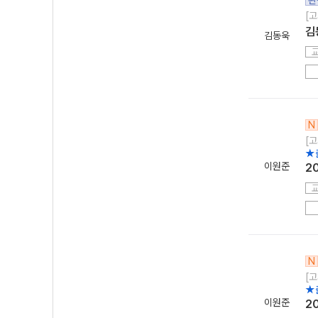
완
[고
김
김동욱
N
[고
★
이원준
2
N
[고
★
이원준
2