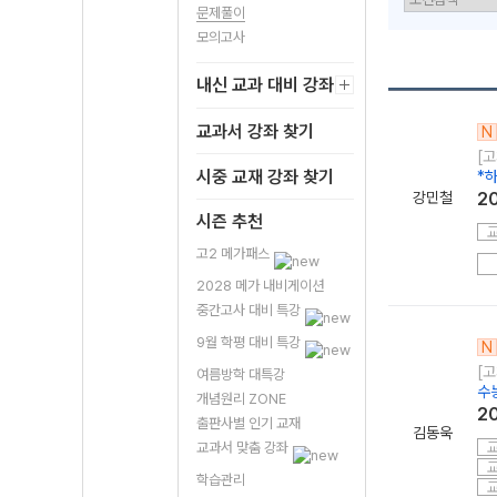
문제풀이
모의고사
내신 교과 대비 강좌
교과서 강좌 찾기
N
[고
시중 교재 강좌 찾기
*
강민철
2
시즌 추천
고2 메가패스
2028 메가 내비게이션
중간고사 대비 특강
9월 학평 대비 특강
N
[고
여름방학 대특강
수
개념원리 ZONE
2
출판사별 인기 교재
김동욱
교과서 맞춤 강좌
학습관리