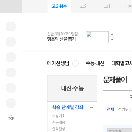
고3·N수
고2
고1
대
선물 3개 100% 당첨!
선물 100% 증정!
여름방학 스터디 캐시백
2027 러셀 단과
스마트러닝앱
메가패스
메가패스 수강생 무료혜택!
사회공헌 캠페인
행운의 선물 뽑기
메가스터디 X 올리브
메가런 썸머스쿨
강사 공개선발
설문 EVENT
3일 무료 체험권
메가클럽 멤버십
희망이룸 메가나눔
영
메가선생님
수능·내신
대학별고
문제풀이
내신·수능
학습 단계별 강좌
전체
전범위
수능기초
TOP
수능개념
실력완성