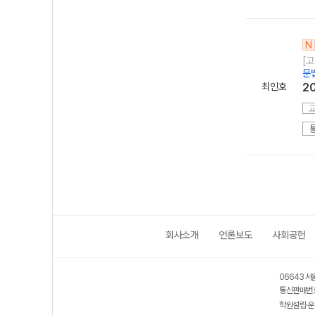
N
[고
문
최인호
2
회사소개
언론보도
사회공헌
06643 서
통신판매번호
학원설립·운