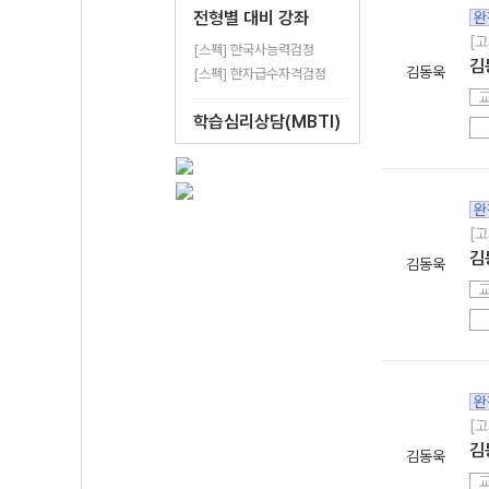
전형별 대비 강좌
완
[고
[스펙] 한국사능력검정
김
김동욱
[스펙] 한자급수자격검정
학습심리상담(MBTI)
완
[고
김
김동욱
완
[고
김
김동욱