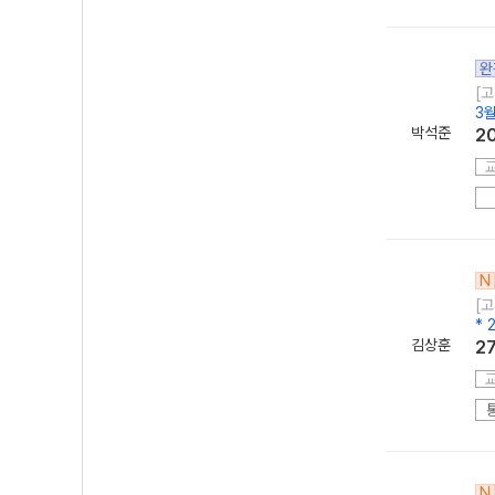
완
[고
3월
박석준
2
N
[고
* 
김상훈
2
N