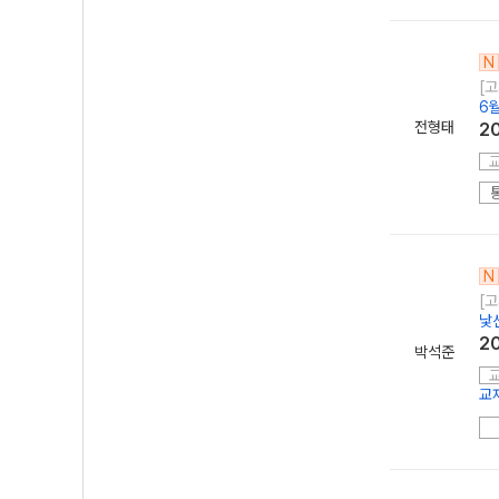
N
[고
6
전형태
2
N
[고
낯
2
박석준
교