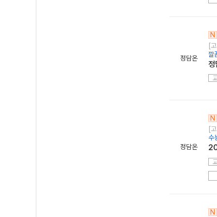
N
[고
깔
정담온
정
N
[고
수
정담온
2
N