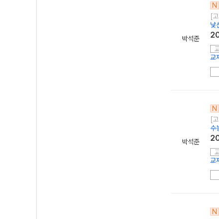
N
[고
낯
2
박석준
교
N
[고
수
2
박석준
교
N