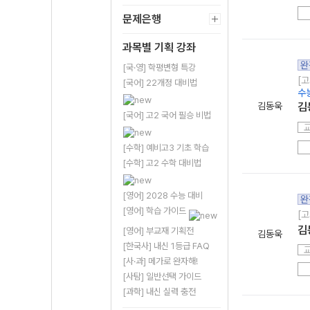
문제은행
과목별 기획 강좌
완
[국·영] 학평변형 특강
[고
[국어] 22개정 대비법
수
김동욱
김
[국어] 고2 국어 필승 비법
[수학] 예비고3 기초 학습
[수학] 고2 수학 대비법
[영어] 2028 수능 대비
완
[영어] 학습 가이드
[고
김
[영어] 부교재 기획전
김동욱
[한국사] 내신 1등급 FAQ
[사·과] 메가로 완자해!
[사탐] 일반선택 가이드
[과학] 내신 실력 충전