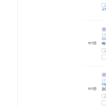
교
완
[고
2
박석준
박
완
[고
6월
박석준
2