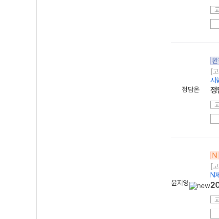
완
[고
시
정담온
정
N
[고
N
윤지영
2