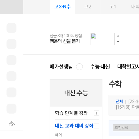
고3·N수
고2
고1
대
선물 3개 100% 당첨!
선물 100% 증정!
여름방학 스터디 캐시백
2027 러셀 단과
스마트러닝앱
메가패스
메가패스 수강생 무료혜택!
사회공헌 캠페인
행운의 선물 뽑기
메가스터디 X 올리브
메가런 썸머스쿨
강사 공개선발
설문 EVENT
3일 무료 체험권
메가클럽 멤버십
희망이룸 메가나눔
영
메가선생님
수능·내신
대학별고
수학
내신·수능
전체
[22개
[15개정] 확
학습 단계별 강좌
TOP
내신 교과 대비 강좌
국어