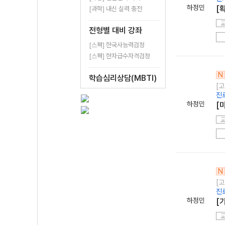
하정민
[
[과학] 내신 실력 충전
전형별 대비 강좌
[스펙] 한국사능력검정
[스펙] 한자급수자격검정
N
학습심리상담(MBTI)
[고
진
하정민
[
N
[고
진
하정민
[