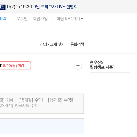
9/2(수) 19:30
9월 모의고사 LIVE 설명회
신청
104
로그인
회원가입
학원 바로가기
다채로운 난도
강좌 · 교재 찾기
통합검색
실전 모의고사
T
8/10(월) 마감
현우진의
킬링캠프 시즌1
30
8/10(월) 마감
개정] 기하
[15개정] 수학l
[15개정] 수학ll
[22개정] 인공지능 수학