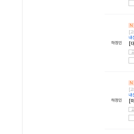
N
[고
내
하정민
[
N
[고
내
하정민
[