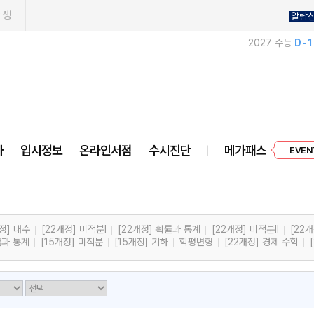
학생
알람
2027 수능
D-
EVEN
사
입시정보
온라인서점
수시진단
메가패스
프리미엄 
정] 대수
[22개정] 미적분l
[22개정] 확률과 통계
[22개정] 미적분ll
[22
률과 통계
[15개정] 미적분
[15개정] 기하
학평변형
[22개정] 경제 수학