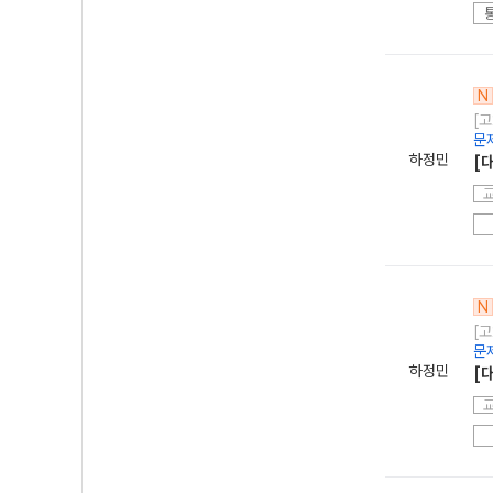
N
[고
문
하정민
[
N
[고
문
하정민
[