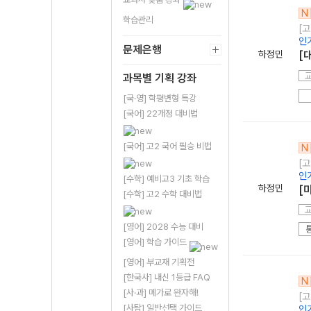
N
학습관리
[고
인
문제은행
하정민
[
과목별 기획 강좌
[국·영] 학평변형 특강
[국어] 22개정 대비법
[국어] 고2 국어 필승 비법
N
[고
인
[수학] 예비고3 기초 학습
하정민
[
[수학] 고2 수학 대비법
[영어] 2028 수능 대비
[영어] 학습 가이드
[영어] 부교재 기획전
[한국사] 내신 1등급 FAQ
N
[사·과] 메가로 완자해!
[고
[사탐] 일반선택 가이드
인