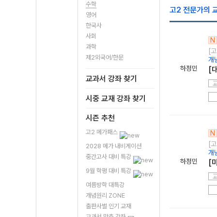
수학
고2 전문가의 
영어
한국사
사회
N
과학
[고
제2외국어/한문
개
하정민
[
교과서 강좌 찾기
시중 교재 강좌 찾기
시즌 추천
고2 메가패스
N
[고
2028 메가 내비게이션
개
중간고사 대비 특강
하정민
[
9월 학평 대비 특강
여름방학 대특강
개념원리 ZONE
출판사별 인기 교재
교과서 맞춤 강좌