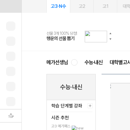
고3·N수
고2
고1
대
선물 3개 100% 당첨!
선물 100% 증정!
여름방학 스터디 캐시백
2027 러셀 단과
스마트러닝앱
메가패스
메가패스 수강생 무료혜택!
사회공헌 캠페인
행운의 선물 뽑기
메가스터디 X 올리브
메가런 썸머스쿨
강사 공개선발
설문 EVENT
3일 무료 체험권
메가클럽 멤버십
희망이룸 메가나눔
영
메가선생님
수능·내신
대학별고
수능·내신
학습 단계별 강좌
TOP
시즌 추천
고3 메가패스