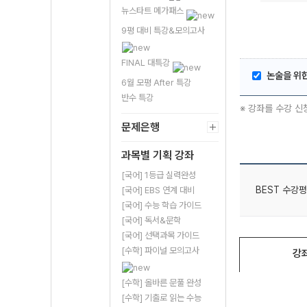
뉴스타트 메가패스
9평 대비 특강&모의고사
FINAL 대특강
논술을 위
6월 모평 After 특강
반수 특강
※ 강좌를 수강 신
문제은행
과목별 기획 강좌
[국어] 1등급 실력완성
BEST 수강평
[국어] EBS 연계 대비
[국어] 수능 학습 가이드
[국어] 독서&문학
[국어] 선택과목 가이드
[수학] 파이널 모의고사
강
[수학] 올바른 문풀 완성
[수학] 기출로 읽는 수능