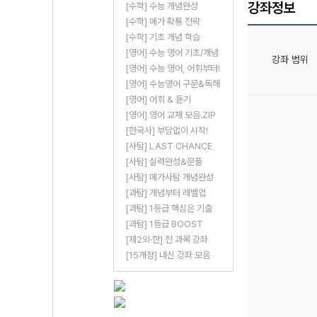
강좌정보
[수학] 수능 개념완성
[수학] 메가 확통 전략
[수학] 기초 개념 학습
[영어] 수능 영어 기초/개념
강좌 범위
[영어] 수능 영어, 어휘부터!
[영어] 수능영어 구문&독해
[영어] 어휘 & 듣기
[영어] 영어 교재 모음.ZIP
[한국사] 부담없이 시작!
[사탐] LAST CHANCE
[사탐] 실력완성&문풀
[사탐] 메가사탐 개념완성
[과탐] 개념부터 레벨업
[과탐] 1등급 핵심은 기출
[과탐] 1등급 BOOST
[제2외·한] 전 과목 강좌
[15개정] 내신 강좌 모음