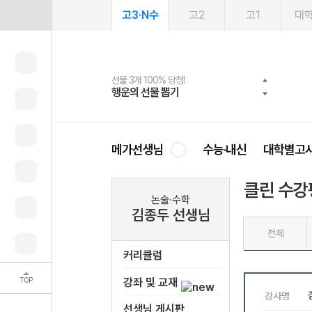
고3·N수
고2
고1
대
선물 3개 100% 당첨!
선물 100% 증정!
2027 러셀 단과
스마트러닝앱
메가패스
메가패스 수강생 무료혜택!
사회공헌 캠페인
행운의 선물 뽑기
메가스터디 X 올리브
강사 공개선발
설문 EVENT
3일 무료 체험권
메가클럽 멤버십
희망이룸 메가나눔
영
메가선생님
수능·내신
대학별고
클린 수강
논술·수학
김종두 선생님
전체
커리큘럼
TOP
강좌 및 교재
선생님 게시판