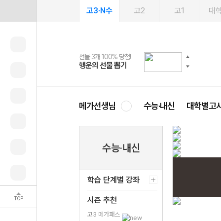
고3·N수
고2
고1
대
선물 3개 100% 당첨!
선물 100% 증정!
여름방학 스터디 캐시백
2027 러셀 단과
스마트러닝앱
메가패스
메가패스 수강생 무료혜택!
사회공헌 캠페인
행운의 선물 뽑기
메가스터디 X 올리브
메가런 썸머스쿨
강사 공개선발
설문 EVENT
3일 무료 체험권
메가클럽 멤버십
희망이룸 메가나눔
영
메가선생님
수능·내신
대학별고
수능·내신
어
학습 단계별 강좌
TOP
시즌 추천
고3 메가패스