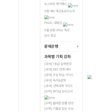
뉴스타트 메가패스
9평 대비 특강&모의고사
FINAL 대특강
6월 모평 After 특강
반수 특강
문제은행
과목별 기획 강좌
[국어] 1등급 실력완성
[국어] EBS 연계 대비
[국어] 수능 학습 가이드
[국어] 독서&문학
[국어] 선택과목 가이드
[수학] 파이널 모의고사
[수학] 올바른 문풀 완성
[수학] 기출로 읽는 수능