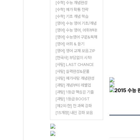
[수학] 수능 개념완성
[수학] 메가 확통 전략
[수학] 기초 개념 학습
[영어] 수능 영어 기초/개념
[영어] 수능 영어, 어휘부터!
[영어] 수능영어 구문&독해
[영어] 어휘 & 듣기
[영어] 영어 교재 모음.ZIP
[한국사] 부담없이 시작!
[사탐] LAST CHANCE
[사탐] 실력완성&문풀
[사탐] 메가사탐 개념완성
[과탐] 개념부터 레벨업
[과탐] 1등급 핵심은 기출
[과탐] 1등급 BOOST
[제2외·한] 전 과목 강좌
[15개정] 내신 강좌 모음