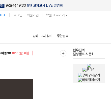
9/2(수) 19:30
9월 모의고사 LIVE 설명회
신청
103
로그인
회원가입
학원 바로가기
강좌 · 교재 찾기
통합검색
EVENT
8/10(월) 마감
현우진의
킬링캠프 시즌1
리미엄 30
8/10(월) 마감
다채로운 난도
실전 모의고사