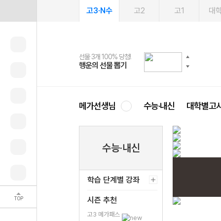
고3·N수
고2
고1
대
선물 3개 100% 당첨!
선물 100% 증정!
여름방학 스터디 캐시백
2027 러셀 단과
스마트러닝앱
메가패스
메가패스 수강생 무료혜택!
사회공헌 캠페인
행운의 선물 뽑기
메가스터디 X 올리브
메가런 썸머스쿨
강사 공개선발
설문 EVENT
3일 무료 체험권
메가클럽 멤버십
희망이룸 메가나눔
영
메가선생님
수능·내신
대학별고
수능·내신
어
학습 단계별 강좌
TOP
시즌 추천
고3 메가패스