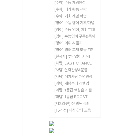
[수학] 수능 개념완성
[수학] 메가 확통 전략
[수학] 기초 개념 학습
[영어] 수능 영어 기초/개념
[영어] 수능 영어, 어휘부터!
[영어] 수능영어 구문&독해
[영어] 어휘 & 듣기
[영어] 영어 교재 모음.ZIP
[한국사] 부담없이 시작!
[사탐] LAST CHANCE
[사탐] 실력완성&문풀
[사탐] 메가사탐 개념완성
[과탐] 개념부터 레벨업
[과탐] 1등급 핵심은 기출
[과탐] 1등급 BOOST
[제2외·한] 전 과목 강좌
[15개정] 내신 강좌 모음