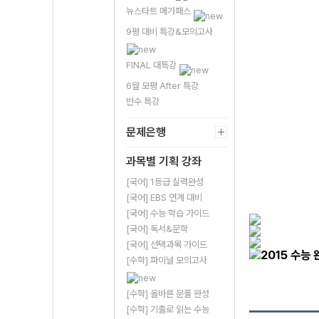
뉴스타트 메가패스
9평 대비 특강&모의고사
FINAL 대특강
6월 모평 After 특강
반수 특강
문제은행
과목별 기획 강좌
[국어] 1등급 실력완성
[국어] EBS 연계 대비
[국어] 수능 학습 가이드
[국어] 독서&문학
[국어] 선택과목 가이드
[수학] 파이널 모의고사
[수학] 올바른 문풀 완성
[수학] 기출로 읽는 수능