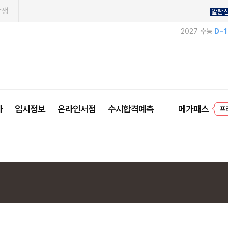
학생
알람
2027 수능
D-
사
입시정보
온라인서점
수시합격예측
메가패스
프