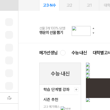
고3·N수
고2
고1
대
선물 3개 100% 당첨!
선물 100% 증정!
2027 러셀 단과
스마트러닝앱
메가패스
메가패스 수강생 무료혜택!
사회공헌 캠페인
행운의 선물 뽑기
메가스터디 X 올리브
강사 공개선발
설문 EVENT
3일 무료 체험권
메가클럽 멤버십
희망이룸 메가나눔
영
메가선생님
수능·내신
대학별고
수능·내신
어
학습 단계별 강좌
TOP
시즌 추천
고3 메가패스