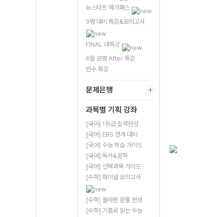
뉴스타트 메가패스
9평 대비 특강&모의고사
FINAL 대특강
6월 모평 After 특강
반수 특강
문제은행
과목별 기획 강좌
[국어] 1등급 실력완성
[국어] EBS 연계 대비
[국어] 수능 학습 가이드
[국어] 독서&문학
[국어] 선택과목 가이드
[수학] 파이널 모의고사
[수학] 올바른 문풀 완성
[수학] 기출로 읽는 수능