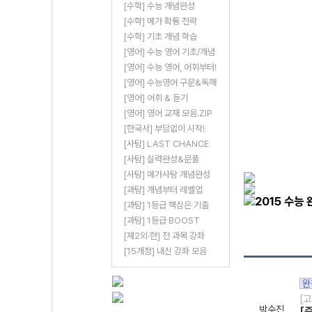
[수학] 수능 개념완성
[수학] 메가 확통 전략
[수학] 기초 개념 학습
[영어] 수능 영어 기초/개념
[영어] 수능 영어, 어휘부터!
[영어] 수능영어 구문&독해
[영어] 어휘 & 듣기
[영어] 영어 교재 모음.ZIP
[한국사] 부담없이 시작!
[사탐] LAST CHANCE
[사탐] 실력완성&문풀
[사탐] 메가사탐 개념완성
[과탐] 개념부터 레벨업
[과탐] 1등급 핵심은 기출
[과탐] 1등급 BOOST
[제2외·한] 전 과목 강좌
[15개정] 내신 강좌 모음
완
[고
박수진
[