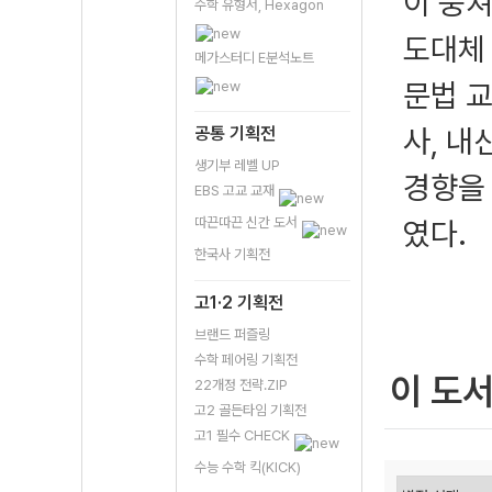
이 뭉
수학 유형서, Hexagon
도대체
메가스터디 E분석노트
문법 
공통 기획전
사, 
생기부 레벨 UP
경향을
EBS 고교 교재
따끈따끈 신간 도서
였다.
한국사 기획전
고1·2 기획전
브랜드 퍼즐링
수학 페어링 기획전
이 도
22개정 전략.ZIP
고2 골든타임 기획전
고1 필수 CHECK
수능 수학 킥(KICK)