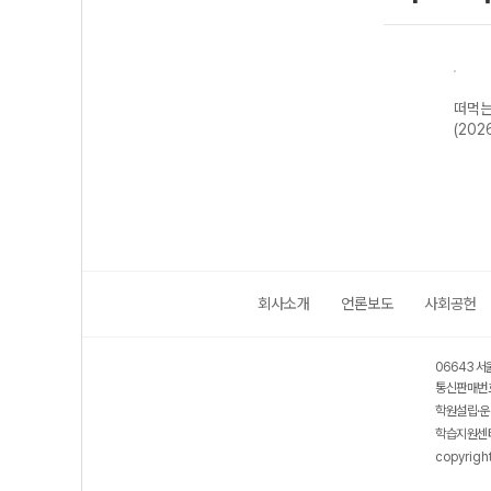
떠먹는
(202
회사소개
언론보도
사회공헌
06643 서
통신판매번호
학원설립·운
학습지원센터
copyrigh