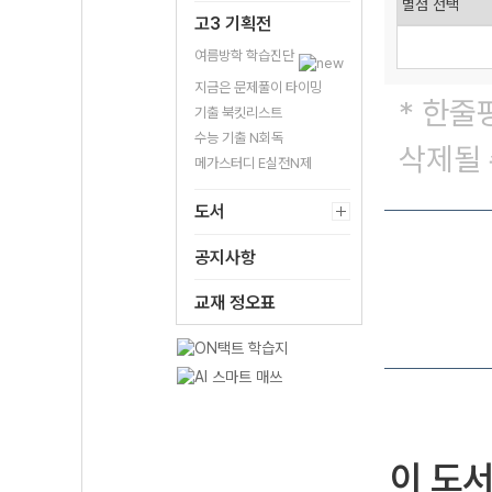
고3 기획전
여름방학 학습진단
지금은 문제풀이 타이밍
* 한줄
기출 북킷리스트
수능 기출 N회독
삭제될 
메가스터디 E실전N제
도서
공지사항
교재 정오표
이 도