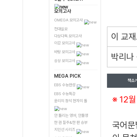
모의고사
OMEGA 모의고사
전대실모
이 교재
다상다독 모의고사
이감 모의고사
바탕 모의고사
박리나 
상상 모의고사
MEGA PICK
책소
EBS 수능완성
EBS 수능특강
※ 12
윤리의 정석 현자의 돌
안 틀리는 영어, 안틀영
국어문
한 권 질주&한 판 승부
지인선 시리즈