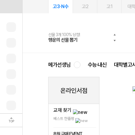
고3·N수
고2
고1
대
선물 3개 100% 당첨!
선물 100% 증정!
여름방학 스터디 캐시백
2027 러셀 단과
스마트러닝앱
메가패스
메가패스 수강생 무료혜택!
사회공헌 캠페인
행운의 선물 뽑기
메가스터디 X 올리브
메가런 썸머스쿨
강사 공개선발
설문 EVENT
3일 무료 체험권
메가클럽 멤버십
희망이룸 메가나눔
영
메가선생님
수능·내신
대학별고
온라인서점
교재 찾기
베스트 한줄평
TOP
8월 구매 EVENT