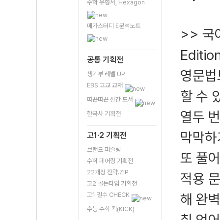
수학 유형서, Hexagon
메가스터디 E분석노트
>> 국
Editio
공통 기획전
영문법
생기부 레벨 UP
EBS 고교 교재
할 수 
따끈따끈 신간 도서
열두 
한국사 기획전
막막하
고1·2 기획전
브랜드 퍼즐링
또 풀
수학 페어링 기획전
22개정 전략.ZIP
적용 
고2 골든타임 기획전
고1 필수 CHECK
해 완벽
수능 수학 킥(KICK)