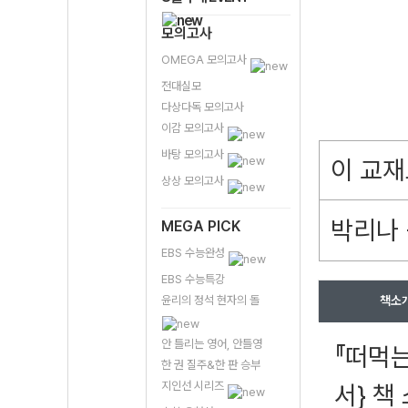
모의고사
OMEGA 모의고사
전대실모
다상다독 모의고사
이감 모의고사
바탕 모의고사
이 교재
상상 모의고사
박리나 
MEGA PICK
EBS 수능완성
EBS 수능특강
윤리의 정석 현자의 돌
책소
안 틀리는 영어, 안틀영
『떠먹는
한 권 질주&한 판 승부
지인선 시리즈
서} 책