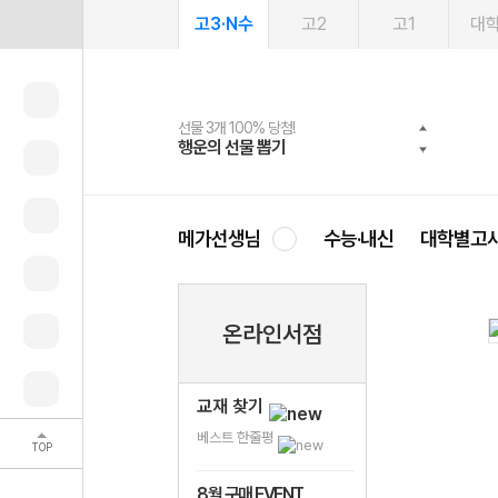
고3·N수
고2
고1
대
선물 3개 100% 당첨!
선물 100% 증정!
여름방학 스터디 캐시백
2027 러셀 단과
스마트러닝앱
메가패스
메가패스 수강생 무료혜택!
사회공헌 캠페인
행운의 선물 뽑기
메가스터디 X 올리브
메가런 썸머스쿨
강사 공개선발
설문 EVENT
3일 무료 체험권
메가클럽 멤버십
희망이룸 메가나눔
영
메가선생님
수능·내신
대학별고
온라인서점
교재 찾기
베스트 한줄평
TOP
8월 구매 EVENT