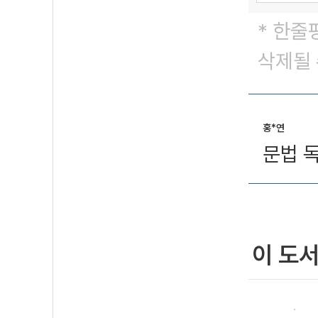
* 한줄
삭제될 
홍*연
문법 
이 도