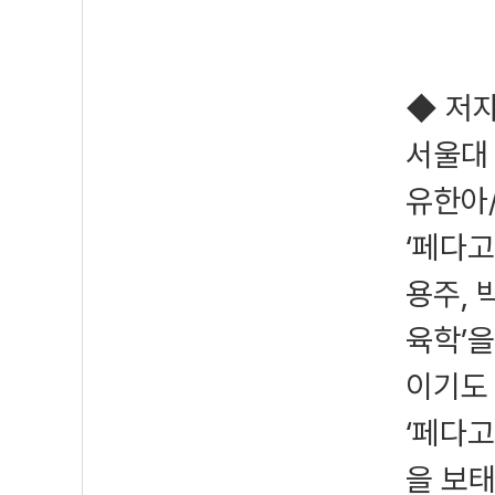
◆ 저
서울대
유한아
‘페다고
용주, 
육학’을
이기도 
‘페다고
을 보