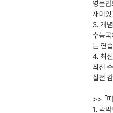
영문법
재미있
3. 개
수능국
는 연습
4. 최
최신 
실전 감
>> 『
1. 막