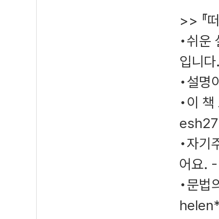
>> 『
•쉬운 
입니다.
•설명이
•이 책
esh2
•자기
어요. -
•문법의
helen