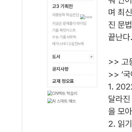
춰 언
고3 기획전
며 최
여름방학 학습진단
진 문
지금은 문제풀이 타이밍
기출 북킷리스트
끝난다
수능 기출 N회독
메가스터디 E실전N제
도서
>> 고
공지사항
>> ‘
교재 정오표
1. 2
달라진
을 모아
2. 읽