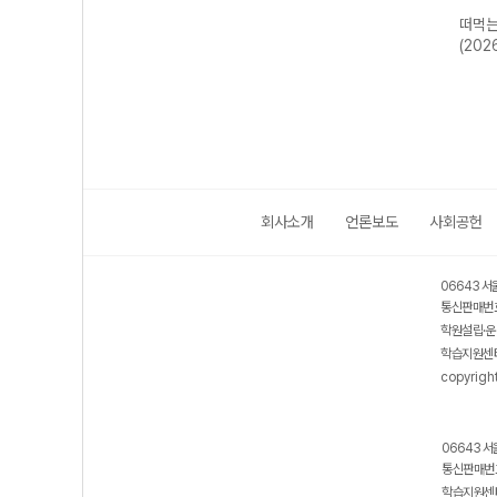
떠먹는
(202
회사소개
언론보도
사회공헌
06643 서
통신판매번호
학원설립·운
학습지원센터
copyrigh
06643 서
통신판매번호
학습지원센터