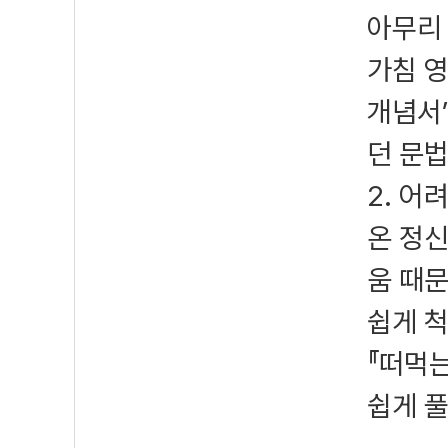
아무리
가침 영
개념서’
던 문
2. 어
온 정
움 때
쉽게 척
『떠먹
쉽게 풀