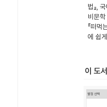
법』, 
비문학
『떠먹
에 쉽게
이 도