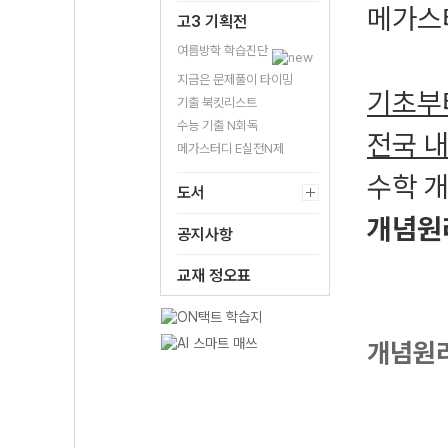
메가스
고3 기획전
여름방학 학습진단
지금은 문제풀이 타이밍
기초부
기출 북킷리스트
수능 기출 N회독
전국 
메가스터디 E실전N제
수학 
도서
개념원
공지사항
교재 정오표
개념원리