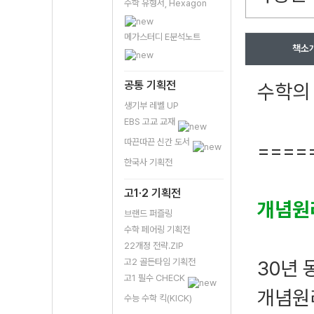
수학 유형서, Hexagon
메가스터디 E분석노트
책소
공통 기획전
수학의
생기부 레벨 UP
EBS 고교 교재
따끈따끈 신간 도서
====
한국사 기획전
고1·2 기획전
개념원
브랜드 퍼즐링
수학 페어링 기획전
22개정 전략.ZIP
고2 골든타임 기획전
30년 
고1 필수 CHECK
개념원
수능 수학 킥(KICK)