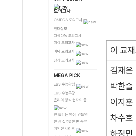
모의고사
OMEGA 모의고사
전대실모
다상다독 모의고사
이감 모의고사
이 교재
바탕 모의고사
상상 모의고사
김재은 -
MEGA PICK
박한솔 
EBS 수능완성
EBS 수능특강
이지훈 
윤리의 정석 현자의 돌
안 틀리는 영어, 안틀영
차수호 
한 권 질주&한 판 승부
지인선 시리즈
하정민 -