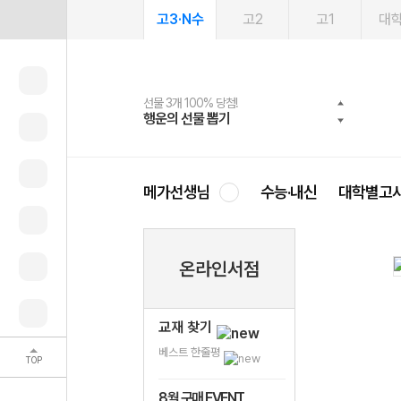
고3·N수
고2
고1
대
선물 3개 100% 당첨!
선물 100% 증정!
2027 러셀 단과
스마트러닝앱
메가패스
메가패스 수강생 무료혜택!
사회공헌 캠페인
행운의 선물 뽑기
메가스터디 X 올리브
강사 공개선발
설문 EVENT
3일 무료 체험권
메가클럽 멤버십
희망이룸 메가나눔
영
메가선생님
수능·내신
대학별고
온라인서점
교재 찾기
베스트 한줄평
TOP
8월 구매 EVENT