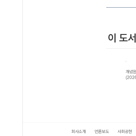
이 도
신올
개념원리 기
개념원리 확률과
개념원리 미적분
개념원
22개
하-22개정
통계 (2026년용)
(2026년용)
(202
)
(2026년)
회사소개
언론보도
사회공헌