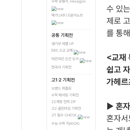
수학 유형서, Hexagon
수 있는
메가스터디 E분석노트
제로 
를 통해
공통 기획전
생기부 레벨 UP
EBS 고교 교재
<교재
따끈따끈 신간 도서
쉽고 
한국사 기획전
가헤르
고1·2 기획전
브랜드 퍼즐링
수학 페어링 기획전
22개정 전략.ZIP
▶
혼자
고2 골든타임 기획전
고1 필수 CHECK
혼자서
수능 수학 킥(KICK)