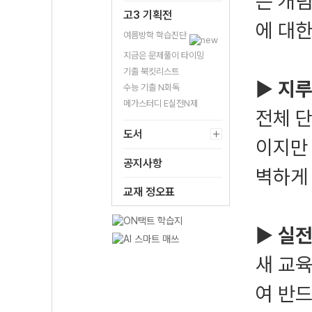
는 개
고3 기획전
에 대
여름방학 학습진단
지금은 문제풀이 타이밍
기출 북킷리스트
▶
지루
수능 기출 N회독
메가스터디 E실전N제
전체 
도서
이지만
공지사항
벽하게 
교재 정오표
▶
실전
새 교
여 반