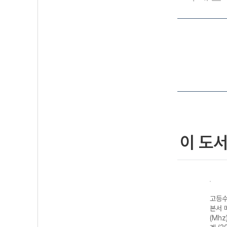
이 도
고등수
본서 
(Mhz