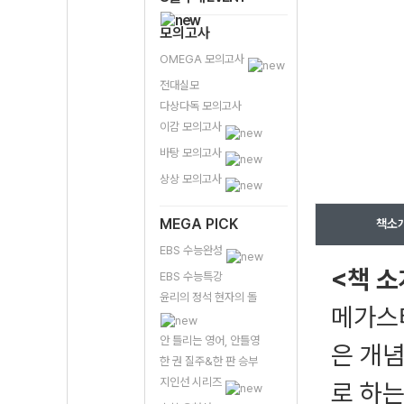
모의고사
OMEGA 모의고사
전대실모
다상다독 모의고사
이감 모의고사
바탕 모의고사
상상 모의고사
MEGA PICK
책소
EBS 수능완성
<책 소
EBS 수능특강
윤리의 정석 현자의 돌
메가스
안 틀리는 영어, 안틀영
은 개념
한 권 질주&한 판 승부
지인선 시리즈
로 하는