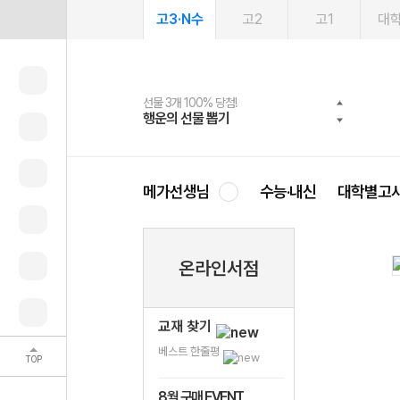
고3·N수
고2
고1
대
선물 3개 100% 당첨!
선물 100% 증정!
여름방학 스터디 캐시백
2027 러셀 단과
스마트러닝앱
메가패스
메가패스 수강생 무료혜택!
사회공헌 캠페인
행운의 선물 뽑기
메가스터디 X 올리브
메가런 썸머스쿨
강사 공개선발
설문 EVENT
3일 무료 체험권
메가클럽 멤버십
희망이룸 메가나눔
영
메가선생님
수능·내신
대학별고
온라인서점
교재 찾기
베스트 한줄평
TOP
8월 구매 EVENT