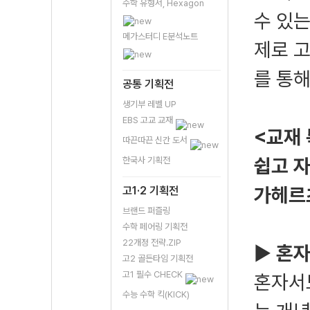
수학 유형서, Hexagon
수 있는
메가스터디 E분석노트
제로 
를 통해
공통 기획전
생기부 레벨 UP
EBS 고교 교재
<교재
따끈따끈 신간 도서
쉽고 
한국사 기획전
가헤르
고1·2 기획전
브랜드 퍼즐링
수학 페어링 기획전
22개정 전략.ZIP
▶
혼자
고2 골든타임 기획전
고1 필수 CHECK
혼자서
수능 수학 킥(KICK)