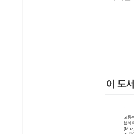
이 도
고등수
본서 
(Mhz