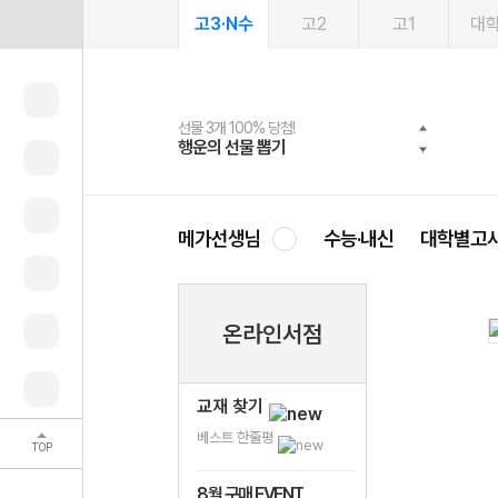
고3·N수
고2
고1
대
선물 3개 100% 당첨!
선물 100% 증정!
2027 러셀 단과
스마트러닝앱
메가패스
메가패스 수강생 무료혜택!
사회공헌 캠페인
행운의 선물 뽑기
메가스터디 X 올리브
강사 공개선발
설문 EVENT
3일 무료 체험권
메가클럽 멤버십
희망이룸 메가나눔
영
메가선생님
수능·내신
대학별고
온라인서점
교재 찾기
베스트 한줄평
TOP
8월 구매 EVENT