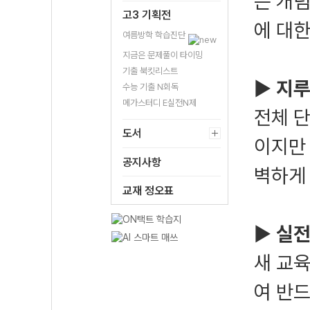
는 개
고3 기획전
에 대
여름방학 학습진단
지금은 문제풀이 타이밍
기출 북킷리스트
▶
지루
수능 기출 N회독
메가스터디 E실전N제
전체 
도서
이지만
공지사항
벽하게 
교재 정오표
▶
실전
새 교
여 반