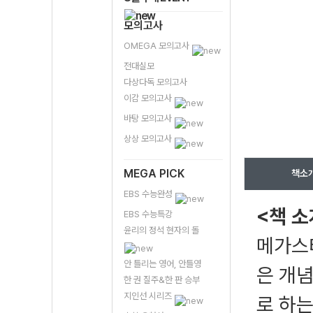
모의고사
OMEGA 모의고사
전대실모
다상다독 모의고사
이감 모의고사
바탕 모의고사
상상 모의고사
MEGA PICK
책소
EBS 수능완성
<책 소
EBS 수능특강
윤리의 정석 현자의 돌
메가스
안 틀리는 영어, 안틀영
은 개념
한 권 질주&한 판 승부
지인선 시리즈
로 하는