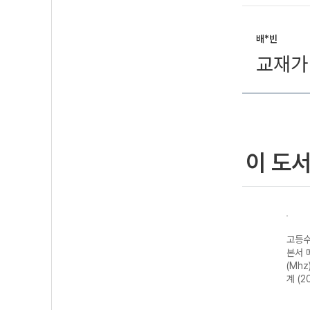
배*빈
교재가
이 도
고등수
본서 
(Mhz
계 (2