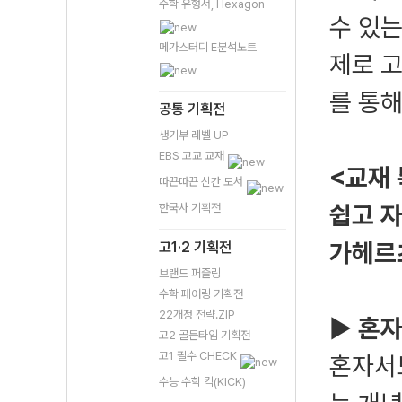
수학 유형서, Hexagon
수 있는
메가스터디 E분석노트
제로 
를 통해
공통 기획전
생기부 레벨 UP
EBS 고교 교재
<교재
따끈따끈 신간 도서
쉽고 
한국사 기획전
가헤르
고1·2 기획전
브랜드 퍼즐링
수학 페어링 기획전
22개정 전략.ZIP
▶
혼자
고2 골든타임 기획전
고1 필수 CHECK
혼자서
수능 수학 킥(KICK)