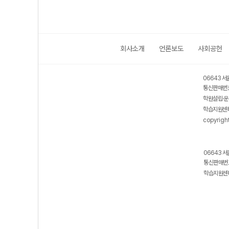
회사소개
언론보도
사회공헌
06643 서
통신판매번호
학원설립·운
학습지원센터
copyrigh
06643 서
통신판매번호
학습지원센터