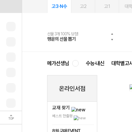
고3·N수
고2
고1
대
선물 3개 100% 당첨!
선물 100% 증정!
여름방학 스터디 캐시백
2027 러셀 단과
스마트러닝앱
메가패스
메가패스 수강생 무료혜택!
사회공헌 캠페인
행운의 선물 뽑기
메가스터디 X 올리브
메가런 썸머스쿨
강사 공개선발
설문 EVENT
3일 무료 체험권
메가클럽 멤버십
희망이룸 메가나눔
영
메가선생님
수능·내신
대학별고
온라인서점
교재 찾기
베스트 한줄평
TOP
8월 구매 EVENT