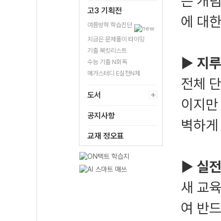
는 개
고3 기획전
에 대
여름방학 학습진단
지금은 문제풀이 타이밍
기출 북킷리스트
▶
지루
수능 기출 N회독
메가스터디 E실전N제
전체 
도서
이지만
공지사항
벽하게 
교재 정오표
▶
실전
새 교
여 반