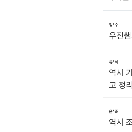
정*수
우진쌤
류*석
역시 
고 정
윤*준
역시 