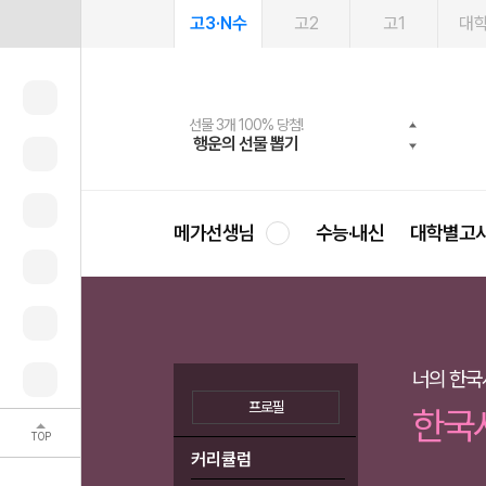
고3·N수
고2
고1
대
메가패스 수강생 무료혜택!
여름방학 스터디 캐시백
선물 3개 100% 당첨!
선물 100% 증정!
2027 러셀 단과
사회공헌 캠페인
스마트러닝앱
메가패스
메가스터디 X 올리브
희망이룸 메가나눔
행운의 선물 뽑기
메가런 썸머스쿨
메가클럽 멤버십
3일 무료 체험권
강사 공개선발
설문 EVENT
영
메가선생님
수능·내신
대학별고
너의 한국
프로필
한국
TOP
커리큘럼