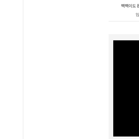
한 이유
사회 1등급은 이다지쌤이랑
짹짹이도 맛있는 한국사
짹짹이도 
오*림
임*후
임