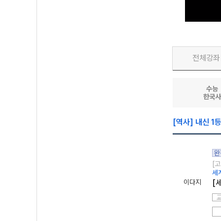
전체강좌
수능
한국
[역사] 내신 1
완
[고
세
이다지
[