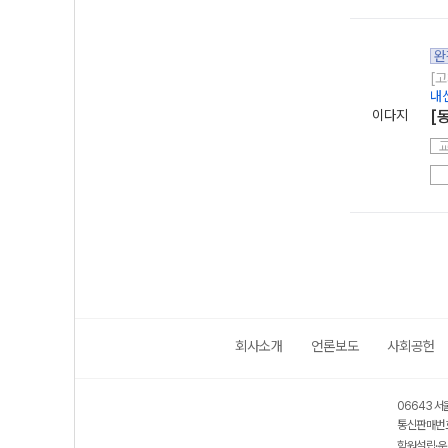
완
[고
내
이다지
[
회사소개
언론보도
사회공헌
06643 서
통신판매번호
학원설립·운