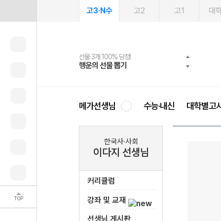
고3·N수
고2
고1
대
선물 3개 100% 당첨!
선물 100% 증정!
여름방학 스터디 캐시백
2027 러셀 단과
스마트러닝앱
메가패스
메가패스 수강생 무료혜택!
사회공헌 캠페인
행운의 선물 뽑기
메가스터디 X 올리브
메가런 썸머스쿨
강사 공개선발
설문 EVENT
3일 무료 체험권
메가클럽 멤버십
희망이룸 메가나눔
영
메가선생님
수능·내신
대학별고
한국사·사회
이다지 선생님
커리큘럼
TOP
강좌 및 교재
선생님 게시판