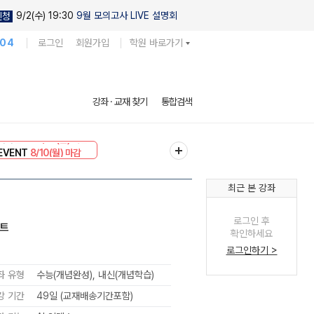
9/2(수) 19:30
9월 모의고사 LIVE 설명회
신청
104
로그인
회원가입
학원 바로가기
강좌 · 교재 찾기
통합검색
리미엄 30
8/10(월) 마감
EVENT
8/10(월) 마감
최근 본 강좌
로그인 후
노트
확인하세요
로그인하기 >
좌 유형
수능(개념완성), 내신(개념학습)
강 기간
49일 (교재배송기간포함)