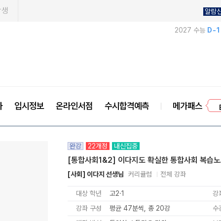
학생
알람
2027 수능
D-
프
사
입시정보
온라인서점
수시합격예측
메가패스
완강
22개정
내신집중
[통합사회1&2] 이다지도 확실한 통합사회 복습
[사회] 이다지 선생님
커리큘럼
전체 강좌
대상 학년
고2·1
강
강좌 구성
평균 47분씩, 총 20강
수