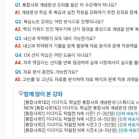
통합사회 개념완성 강좌를 들은 뒤 수강해야 하나요?
Q1.
개념완성 학습 후 복습과 실전 적용을 강화하기 위한 강좌로 함께
A1.
복습노트 강좌는 어떤 방식으로 진행되나요?
Q2.
핵심 키워드 빈칸 채우기와 선지 점검을 중심으로 개념을 반복 
A2.
내신과 학력평가 모두 대비 가능한가요?
Q3.
내신과 학력평가 기출을 함께 활용해 자료 분석과 문제 적용력을
A3.
OX 선지 학습은 어떤 도움이 되나요?
Q4.
자주 헷갈리는 선지를 반복 점검하며 실제 시험에서의 실수를 줄
A4.
자료 분석 훈련도 가능한가요?
Q5.
고빈출 및 고난도 자료를 분석하며 자료 해석과 문제 적용 과정을
A5.
💡
함께 많이 본 강좌
[통합사회1&2] 이다지도 확실한 통합사회 개념완성 (스튜디오 v
NEW [통합사회1&2] 이다지도 확실한 통합사회 개념완성 (현장 
[통합사회1] 이다지도 탁월한 N제 시즌1 (1~3단원)
[강좌 바로가
[통합사회1] 이다지도 탁월한 N제 시즌2 (4~5단원)
[강좌 바로가
[통합사회2] 이다지도 탁월한 N제 시즌3 (1~3단원)
[강좌 바로가
[통합사회2] 이다지도 탁월한 N제 시즌4 (4~5단원)
[강좌 바로