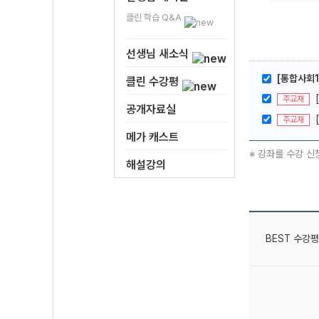
클린 학습 Q&A
선생님 새소식
[통합사회1
클린 수강평
주교재
공개자료실
주교재
메가 캐스트
※ 강좌를 수강 신
해설강의
BEST 수강평