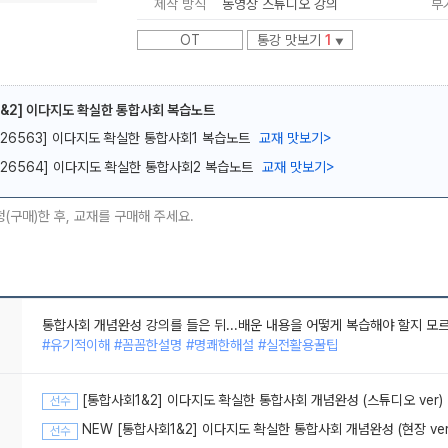
제작 방식
동영상 스튜디오 강의
부
OT
통강 맛보기
1
▼
&2] 이다지도 확실한 통합사회 복습노트
[26563] 이다지도 확실한 통합사회1 복습노트
교재 맛보기
>
메가스터디
[26564] 이다지도 확실한 통합사회2 복습노트
교재 맛보기
>
청(구매)한 후, 교재를 구매해 주세요.
통합사회의 쉬움을 알려주신 선생님
#유기적이해 #시간순삭 #핵심만쏙쏙 #명쾌한해설
통합사회 개념완성 강의를 들은 뒤...배운 내용을 어떻게 복습해야 할지 모
#유기적이해 #꼼꼼한설명 #명쾌한해설 #실전활용꿀팁
[통합사회1&2] 이다지도 확실한 통합사회 개념완성 (스튜디오 ver)
선수
NEW [통합사회1&2] 이다지도 확실한 통합사회 개념완성 (현장 ver
선수