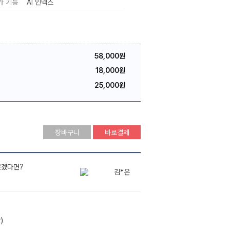
가 기능
AI 인덱스
58,000원
18,000원
25,000원
장바구니
바로결제
배*석
르겠다면?
김*은
)