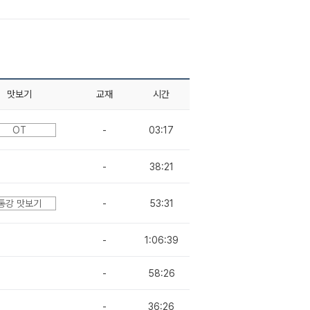
맛보기
교재
시간
OT
-
03:17
-
38:21
통강 맛보기
-
53:31
-
1:06:39
-
58:26
-
36:26