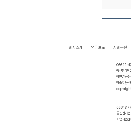
회사소개
언론보도
사회공헌
보호 관리체계 ISMS 인증획득
인터넷 저작권 지킴이 - 클린사이트
06643 서
통신판매번호
학원설립·운
학습지원센터
copyrigh
06643 서
통신판매번호
학습지원센터