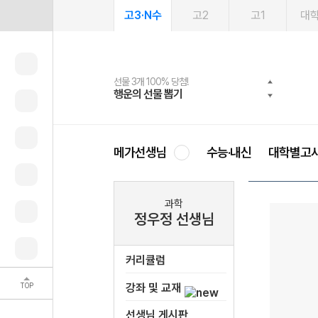
고3·N수
고2
고1
대
선물 3개 100% 당첨!
선물 100% 증정!
여름방학 스터디 캐시백
2027 러셀 단과
스마트러닝앱
메가패스
메가패스 수강생 무료혜택!
사회공헌 캠페인
행운의 선물 뽑기
메가스터디 X 올리브
메가런 썸머스쿨
강사 공개선발
설문 EVENT
3일 무료 체험권
메가클럽 멤버십
희망이룸 메가나눔
영
메가선생님
수능·내신
대학별고
과학
정우정 선생님
커리큘럼
TOP
강좌 및 교재
선생님 게시판