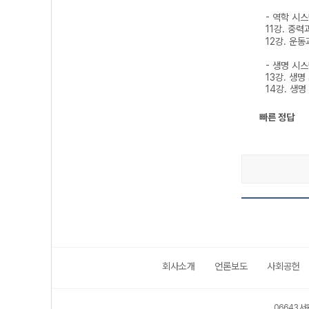
- 역학 시스
11강. 중
12강. 운동
- 생명 시스
13강. 생
14강. 생
빠른 정답
회사소개
언론보도
사회공헌
보호 관리체계 ISMS 인증획득
인터넷 저작권 지킴이 - 클린사이트
06643 서