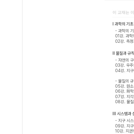
이 교재는 
Ⅰ 과학의 기초
- 과학의 기
01강. 과
02강. 측
Ⅱ 물질과 규
- 자연의 구
03강. 우
04강. 지
- 물질의 
05강. 원
06강. 화
07강. 지
08강. 물
Ⅲ 시스템과 
- 지구 시스
09강. 지
10강. 지권