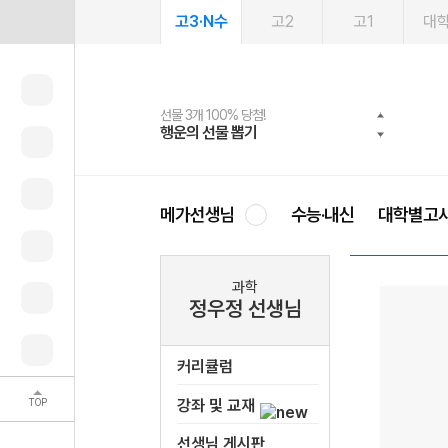
고3·N수
고2
고1
대
선물 3개 100% 당첨!
선물 100% 증정!
여름방학 스터디 캐시백
2027 러셀 단과
스마트러닝앱
메가패스
메가패스 수강생 무료혜택!
사회공헌 캠페인
행운의 선물 뽑기
메가스터디 X 올리브
메가런 썸머스쿨
강사 공개선발
설문 EVENT
3일 무료 체험권
메가클럽 멤버십
희망이룸 메가나눔
영
메가선생님
수능·내신
대학별고
과학
정우정 선생님
커리큘럼
TOP
강좌 및 교재
선생님 게시판